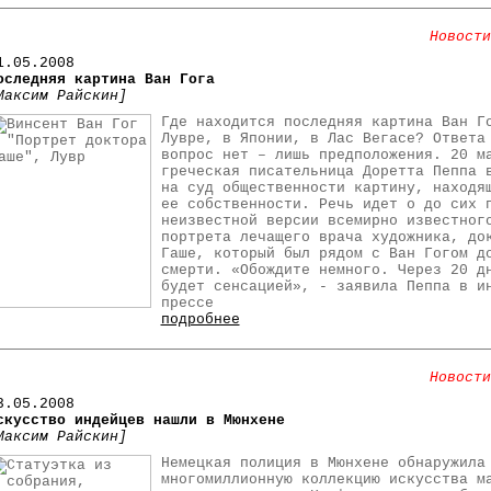
Новости
1
.05.2008
оследняя картина Ван Гога
Максим Райскин]
Где находится последняя картина Ван Г
Лувре, в Японии, в Лас Вегасе? Ответа
вопрос нет – лишь предположения. 20 м
греческая писательница Доретта Пеппа 
на суд общественности картину, находя
ее собственности. Речь идет о до сих 
неизвестной версии всемирно известног
портрета лечащего врача художника, до
Гаше, который был рядом с Ван Гогом д
смерти. «Обождите немного. Через 20 д
будет сенсацией», - заявила Пеппа в и
прессе
подробнее
Новости
3.05.2008
скусство индейцев нашли в Мюнхене
Максим Райскин]
Немецкая полиция в Мюнхене обнаружила
многомиллионную коллекцию искусства м