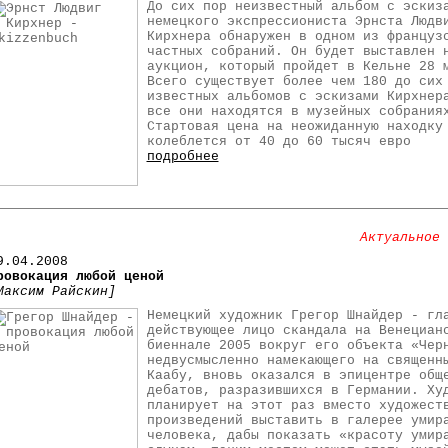
До сих пор неизвестный альбом с эскиз
немецкого экспрессиониста Эрнста Людв
Кирхнера обнаружен в одном из француз
частных собраний. Он будет выставлен 
аукцион, который пройдет в Кельне 28 
Всего существует более чем 180 до сих
известных альбомов с эскизами Кирхнер
все они находятся в музейных собрания
Стартовая цена на неожиданную находку
колеблется от 40 до 60 тысяч евро
подробнее
Актуальное 
9.04.2008
ровокация любой ценой
Максим Райскин]
Немецкий художник Грегор Шнайдер - гл
действующее лицо скандала на Венециан
биеннале 2005 вокруг его объекта «Чер
недвусмысленно намекающего на священн
Каабу, вновь оказался в эпицентре общ
дебатов, разразившихся в Германии. Ху
планирует на этот раз вместо художест
произведений выставить в галерее умир
человека, дабы показать «красоту умир