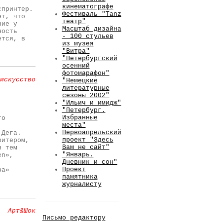
кинематографе
спринтер.
Фестиваль "Tanz
ет, что
театр"
ние у
Масштаб дизайна
ность
- 100 стульев
ется, в
из музея
"Витра"
"Петербургский
осенний
фотомарафон"
искусство
"Немецкие
литературные
сезоны 2002"
"Ильич и имидж"
"Петербург.
Избранные
го
места"
Первоапрельский
 Дега.
проект "Здесь
витером,
Вам не сайт"
я тем
"Январь.
en»,
Дневник и сон"
Проект
ва»
памятника
журналисту
Арт&Шок
Письмо редактору