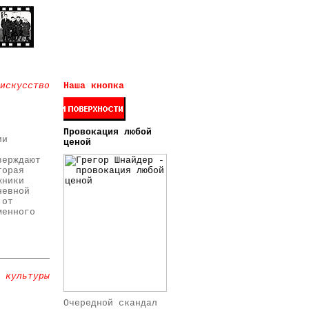
искусство
Наша кнопка
Провокация любой
ии
ценой
верждают
торая
жники
невной
 от
менного
 культуры
Очередной скандал