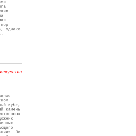
ами
ига
ских
на
мая.
 пор
а, однако
х.
искусство
авное
ском
ный куб»,
ый камень
ественных
дожник
венных
ающего
ания». По