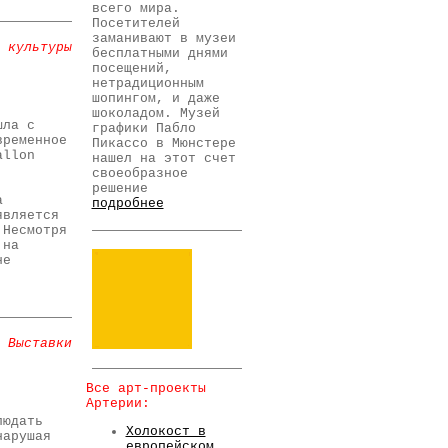
всего мира.
Посетителей
заманивают в музеи
 культуры
бесплатными днями
посещений,
нетрадиционным
шопингом, и даже
шоколадом. Музей
шла с
графики Пабло
временное
Пикассо в Мюнстере
allon
нашел на этот счет
своеобразное
решение
а
подробнее
является
 Несмотря
 на
не
Выставки
Все арт-проекты
Артерии:
людать
Холокост в
нарушая
европейском