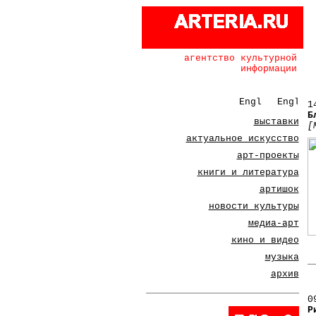
агентство культурной
информации
1
Б
выставки
[
актуальное искусство
арт-проекты
книги и литература
артишок
новости культуры
медиа-арт
кино и видео
музыка
архив
0
Р