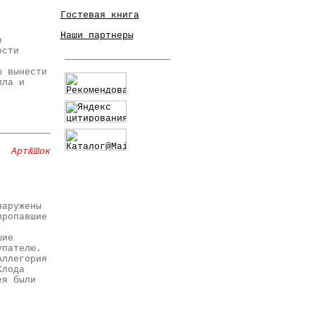
Гостевая книга
Наши партнеры
о
ости
ы вынести
лла и
Арт&Шок
наружены
пропавшие
шие
упателю.
Аллегория
Клода
ея были