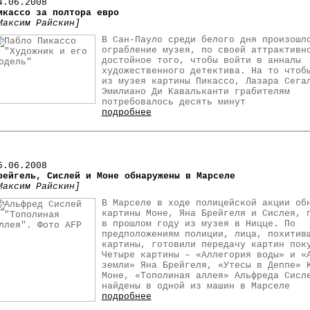
4.06.2008
икассо за полтора евро
Максим Райскин]
В Сан-Пауло среди белого дня произошл
ограбление музея, по своей аттрактивн
достойное того, чтобы войти в анналы
художественного детектива. На то чтоб
из музея картины Пикассо, Лазара Сега
Эмилиано Ди Кавальканти грабителям
потребовалось десять минут
подробнее
5
.06.2008
рейгель, Сислей и Моне обнаружены в Марселе
Максим Райскин]
В Марселе в ходе полицейской акции об
картины Моне, Яна Брейгеля и Сислея, 
в прошлом году из музея в Ницце. По
предположениям полиции, лица, похитив
картины, готовили передачу картин пок
Четыре картины – «Аллегория воды» и «
земли» Яна Брейгеля, «Утесы в Деппе» 
Моне, «Тополиная аллея» Альфреда Сисл
найдены в одной из машин в Марселе
подробнее