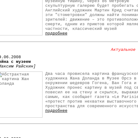
музейную тишину, через 86 метровую
скульптурную галерею будет пробегать 
Английский художник Мартин Крид счита
эти "стометровки" должны найти понима
зрителей: движение – это противополож
смерти, одним из приютов которой явля
частности, классический музей
подробнее
Актуальное 
9
.06.2008
ойна с музеем
Максим Райскин]
Два часа провисела картина французско
художника Жана Доланда в Музее Орсэ в
окружении шедевров Гогена, Ван Гога и
Художник пронес картину в музей под с
повесил ее на стену и скрылся, выража
самым, как сообщает газета «Le Parisi
«протест против нехватки выставочного
пространства для современного искусст
подробнее