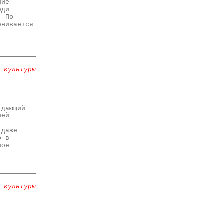
ние
еди
. По
енивается
 культуры
 дающий
лей
 даже
о в
ное
 культуры