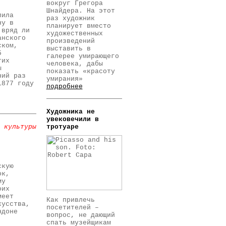
вокруг Грегора
Шнайдера. На этот
лила
раз художник
ну в
планирует вместо
 вряд ли
художественных
анского
произведений
ском,
выставить в
5
галерее умирающего
тих
человека, дабы
ы
показать «красоту
ний раз
умирания»
1877 году
подробнее
Художника не
увековечили в
 культуры
тротуаре
скую
ок,
му
оих
меет
Как привлечь
кусства,
посетителей –
ндоне
вопрос, не дающий
спать музейщикам