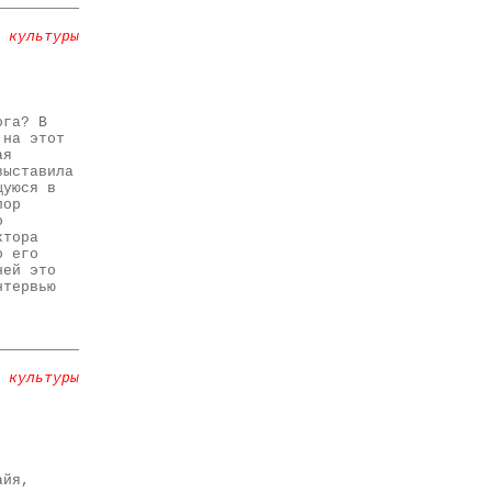
 культуры
ога? В
 на этот
ая
выставила
щуюся в
пор
о
ктора
о его
ней это
нтервью
 культуры
айя,