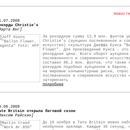
Новости
1.07.2008
екорды Christie's
Марта Юнг]
За рекордную сумму 12,9 млн. фунтов у
Christie's (аукцион послевоенное и со
искусство) скульптура Джеффа Кунса "B
Flower". Для произведений Кунса - это
рекордная цена. Всего оборот аукциона
послевоенного и современного искусств
составил 86,2 млн. фунтов, что также 
рекордом подобных аукционов в Европе.
на мировые конъюнктурные риски, спрос
послевоенное и современное искусство 
затормозить
подробнее
0
.06.2008
ate Britain открыла беговой сезон
Максим Райскин]
До 16 ноября в Tate Britain можно наб
необычное зрелище. Каждые 30 секунд, 