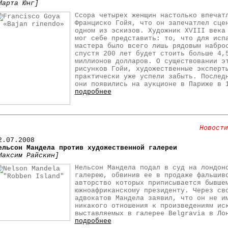
Марта Юнг]
Ссора четырех женщин настолько впечат
Франциско Гойя, что он запечатлел сце
одном из эскизов. Художник XVIII века
мог себе представить: то, что для исп
мастера было всего лишь рядовым набро
спустя 200 лет будет стоить больше 4,
миллионов долларов. О существовании э
рисунков Гойи, художественные эксперт
практически уже успели забыть. Послед
они появились на аукционе в Париже в 
подробнее
Новости
2.07.2008
ельсон Мандела против художественной галереи
Максим Райскин]
Нельсон Мандела подал в суд на лондон
галерею, обвинив ее в продаже фальшив
авторство которых приписывается бывше
южноафриканскому президенту. Через св
адвокатов Мандела заявил, что он не и
никакого отношения к произведениям ис
выставляемых в галерее Belgravia в Ло
подробнее