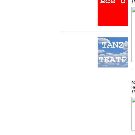
[
0
Н
[