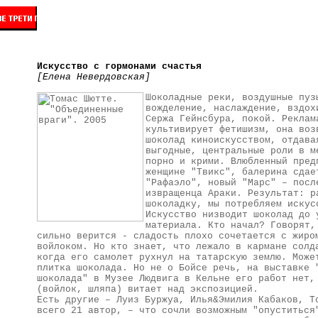
Искусство с гормонами счастья
[Елена Невердовская]
Шоколадные реки, воздушные пуз
вожделение, наслаждение, вздох
Сержа Гейнсбура, покой. Реклам
культивирует фетишизм, она воз
шоколад киноискусством, отдава
выгодные, центральные роли в м
порно и крими. Влюбленный пред
женщине "Твикс", балерина сдае
"Рафаэло", новый "Марс" – посл
извращенца Араки. Результат: р
шоколадку, мы потребляем искус
Искусство низводит шоколад до 
материала. Кто начал? Говорят,
сильно верится - сладость плохо сочетается с жиро
войлоком. Но кто знает, что лежало в кармане солд
когда его самолет рухнул на татарскую землю. Може
плитка шоколада. Но не о Бойсе речь, на выставке 
шоколада" в Музее Людвига в Кельне его работ нет,
(войлок, шляпа) витает над экспозицией.
Есть другие – Луиз Буржуа, Илья&Эмилия Кабаков, Т
всего 21 автор, – что сочли возможным "опуститься