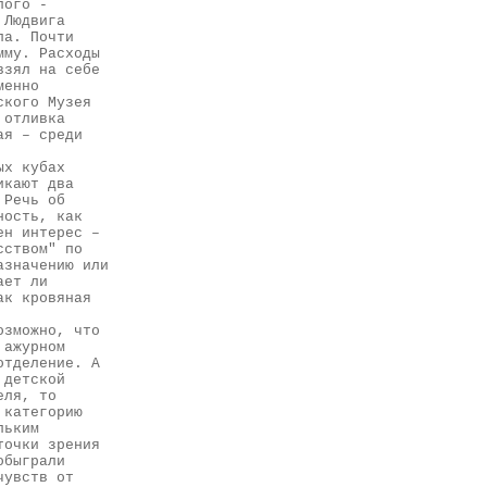
лого -
 Людвига
ла. Почти
мму. Расходы
взял на себе
менно
ского Музея
 отливка
ая – среди
ых кубах
икают два
 Речь об
ность, как
ен интерес –
сством" по
азначению или
ает ли
ак кровяная
озможно, что
 ажурном
отделение. А
 детской
еля, то
 категорию
льким
точки зрения
обыграли
чувств от