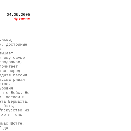
04.05.2005
Артишок
ырьки,
и, достойные
а
вышает
я ему самые
елодрамах,
почитает
тся перед
едняя пассия
ассматривая
ство.
уровня
 что Бойс. Не
м, воском и
ата Вермахта,
т быть,
"Искусство из
 хотя тень
омас Шютте,
" до