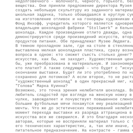
недолговечного - молочного, черного, горького, бе
вещества. Они приняли предложение директора Музея
создать небольшую скульптуру из заданного материа
школьная задачка, только обошедшаяся в круглую су
на изготовление отливок и на гонорары художникам 
Фонд Инхофф, учредитель которого является одновре
владельцем шоколадной фабрики "Stollwerk" и Кельн
шоколада. Каждое произведение отлито дважды, одна
демонстрируется среди произведений искусств, втор
продуктов питания. Обе принадлежат Музею Людвига.
В темном прохладном зале, где на столе в стеклянн
выставлена мелкая шоколадная пластика, сразу возн
вопроса в одном: кто сможет съесть столько денег?
искусстве, как бы, не заходит. Художественная цен
бы, уже преобразована в материальную. И закономер
кто платил? А также следующий – что будет с "иску
окончании выставки. Будет ли это употреблено по н
сохранено для потомков? А если второе, то не раст
"художественный шоколад" в один прекрасный миг, к
"Голова" Марка Куинна?
Возможно, это точка зрения нелюбителя шоколада. В
любитель сладостей при взгляде на женскую ножку в
чулке, завожделеет и почувствует повышенное слюно
большие футбольные мячи покажутся ему реализацией
мечты. Что же до эстетических переживаний нелюбит
момент перехода выставки из разряда аттракциона в
искусства все же свершился. И это благодаря неско
авторам, которые не восприняли материал только с 
его технических характеристик, а, так или иначе, 
питательное предназначение. На контрасте – гамма 