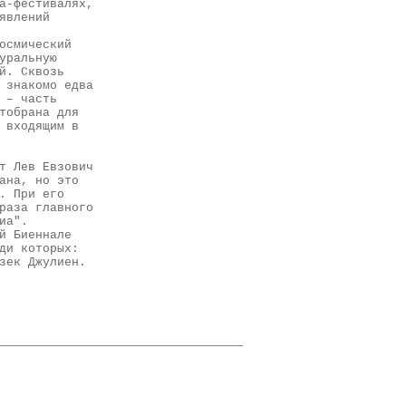
а-фестивалях,
явлений
осмический
уральную
й. Сквозь
 знакомо едва
 – часть
тобрана для
 входящим в
т Лев Евзович
ана, но это
. При его
раза главного
иа".
й Биеннале
ди которых:
зек Джулиен.