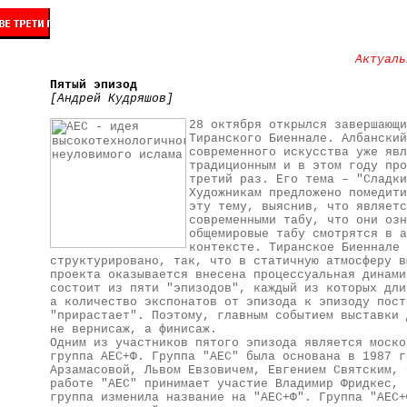
Актуаль
Пятый эпизод
[Андрей Кудряшов]
28 октября открылся завершающи
Тиранского Биеннале. Албанский
современного искусства уже явл
традиционным и в этом году про
третий раз. Его тема – "Сладки
Художникам предложено помедити
эту тему, выяснив, что являетс
современными табу, что они озн
общемировые табу смотрятся в а
контексте. Тиранское Биеннале
структурировано, так, что в статичную атмосферу в
проекта оказывается внесена процессуальная динами
состоит из пяти "эпизодов", каждый из которых дли
а количество экспонатов от эпизода к эпизоду пост
"прирастает". Поэтому, главным событием выставки 
не вернисаж, а финисаж.
Одним из участников пятого эпизода является моско
группа АЕС+Ф. Группа "АЕС" была основана в 1987 г
Арзамасовой, Львом Евзовичем, Евгением Святским, 
работе "АЕС" принимает участие Владимир Фридкес, 
группа изменила название на "АЕС+Ф". Группа "АЕС+