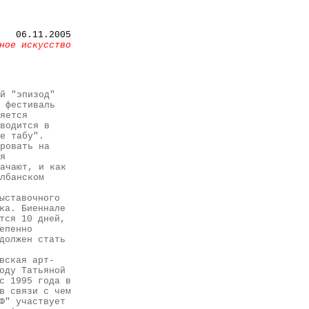
06.11.2005
ное искусство
й "эпизод"
 фестиваль
яется
водится в
е табу".
ровать на
я
ачают, и как
лбанском
ыставочного
ка. Биеннале
тся 10 дней,
епенно
должен стать
вская арт-
оду Татьяной
с 1995 года в
в связи с чем
Ф" участвует