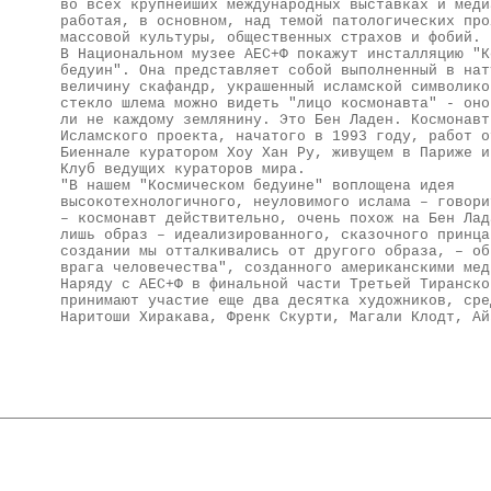
во всех крупнейших международных выставках и меди
работая, в основном, над темой патологических про
массовой культуры, общественных страхов и фобий.
В Национальном музее АЕС+Ф покажут инсталляцию "К
бедуин". Она представляет собой выполненный в нат
величину скафандр, украшенный исламской символико
стекло шлема можно видеть "лицо космонавта" - оно
ли не каждому землянину. Это Бен Ладен. Космонавт
Исламского проекта, начатого в 1993 году, работ о
Биеннале куратором Хоу Хан Ру, живущем в Париже и
Клуб ведущих кураторов мира.
"В нашем "Космическом бедуине" воплощена идея
высокотехнологичного, неуловимого ислама – говори
– космонавт действительно, очень похож на Бен Лад
лишь образ – идеализированного, сказочного принца
создании мы отталкивались от другого образа, – об
врага человечества", созданного американскими мед
Наряду с АЕС+Ф в финальной части Третьей Тиранско
принимают участие еще два десятка художников, сре
Наритоши Хиракава, Френк Скурти, Магали Клодт, Ай