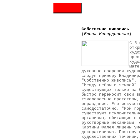
Собственно живопись
[Елена Невердовская]
С 5 
откр
худо
прес
худо
мате
духовные озарения худож
следуя примеру Владимир
"Собственно живопись".
"Между небом и землей" 
существующих только на 
быстро переносит свои в
тяжеловесные прототипы,
оправдания. Его искусст
самодостаточно. "Мой го
существуют исключительн
организмы, обитающие в 
рукотворные механизмы, 
Картины Фалея лишены ум
декоративизма. Поэтому 
художественных течений,