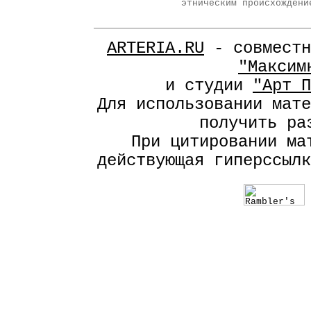
этническим происхождени
ARTERIA.RU
- совместн
"Максим
и студии
"Арт П
Для использовании мат
получить р
При цитировании ма
действующая гиперссыл