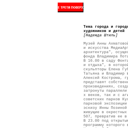
Тема города и город
художников и детей
[Надежда Штиль]
Музей Анны Ахматово
и искусства МедиаАр
архитектура", осуще
фонда Владимира Пот
В 16.00 в саду Фонт
и отдыха", в которо
скульпторы Елена Гу
Татьяна и Владимир 
Алексей Кострома, г
представят собствен
произведениях, созд
затронуты параллели
х веков, так и с аг
советских парков Ку
парковой экспозиции
эскизу Инны Позиной
живущие в окрестных
507, превратив ее в
В 23.00 под открыты
программу которого 