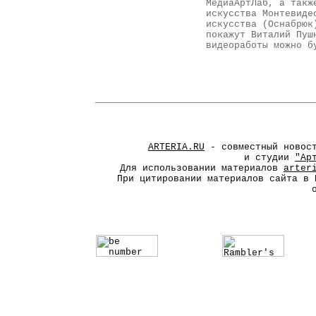
МедиаАртЛаб, а такж
искусства Монтевиде
искусства (Оснабрюк
покажут Виталий Пуш
видеоработы можно б
ARTERIA.RU
- совместный новос
и студии
"Ар
Для использовании материалов
arter
При цитировании материалов сайта в