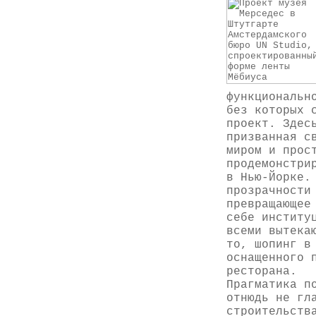
функциональн
без которых 
проект. Здес
призванная с
миром и прос
продемонстри
в Нью-Йорке.
прозрачности
превращающее
себе институ
всеми вытека
то, шопинг в
оснащенного 
ресторана.
Прагматика п
отнюдь не гл
строительств