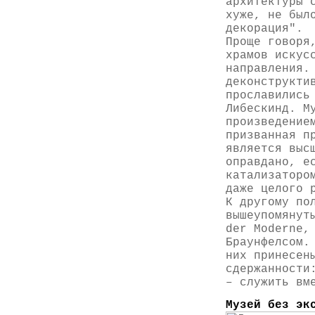
архитектуры 
хуже, не был
декорация".
Проще говоря
храмов искус
направления.
деконструкти
прославились
Либескинд. М
произведение
призванная п
является выс
оправдано, е
катализаторо
даже целого 
К другому по
вышеупомянут
der Moderne,
Браунфелсом.
них принесен
сдержанности
– служить вм
Музей без эк