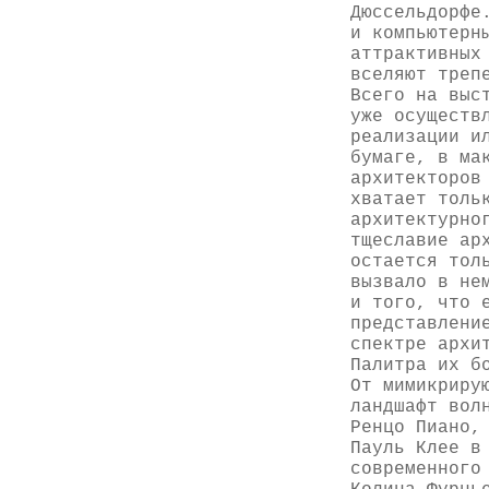
Дюссельдорфе
и компьютерн
аттрактивных
вселяют треп
Всего на выс
уже осуществ
реализации и
бумаге, в ма
архитекторов
хватает толь
архитектурно
тщеславие ар
остается тол
вызвало в не
и того, что 
представлени
спектре архи
Палитра их б
От мимикриру
ландшафт вол
Ренцо Пиано,
Пауль Клее в
современного