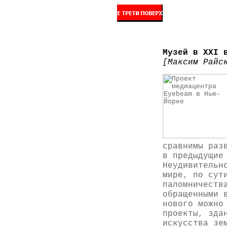
Музей в ХХI 
[Максим Райс
сравнимы раз
в предыдущие
Неудивительн
мире, по сут
паломничеств
обращенными 
нового можно
проекты, зда
искусства зе