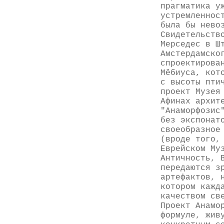
прагматика у
устремленнос
была бы нево
Свидетельств
Мерседес в Ш
Амстердамско
спроектирова
Мёбиуса, кот
с высоты пти
проект Музея
Афинах архит
"Анаморфозис
без экспонат
своеобразное
(вроде того,
Еврейском Му
Античность, 
передаются з
артефактов, 
котором кажд
качеством св
Проект Анамо
формуле, жив