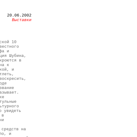
20
.06.2002
Выставки
ской 10
вестного
фа и
ция Шубина,
кроются в
на к
кой, и
тлеть,
воскресить,
оде
звание
азывает.
ке
тульные
ьтурного
о увидеть
 в
ни
 средств на
ло, и