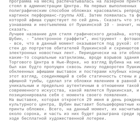
программа на месяц распечатывалась на лазерном принт
стоял в администрации Центра. На первых выполненных
полиграфическим способом обложках красовались репрод
картинок перформанс-группы АХЕ. Затем появилась та ф
которой афиша существует по сей день. Сказать что эт
узнаваема и неотъемлема от Пушкинской 10 - значит, н
сказать.
Лучшее название для стиля графического дизайна, кото
Шубин, - "электронное граффити", инструмент - фотошо
- все, что в данный момент оказывается под рукой: от
стен до портретов обитателей Пушкинской и скриншотов
электронных новостных лент. Периодически на эти обло
какие-то социальные катаклизмы, вроде взрывов здания
Торгового Центра в Нью-Йорке, но взгляд Шубина на ни
был как будто пропущен сквозь линзу подворотен Пушки
обклеенных афишами выставок и постерами клубных конц
этот взгляд, соединяющий в себе статичность стены и 
афишной тумбы, сделал эти обложки явлением в равной 
уникальным и предельно аутентичным в отношении такой
современного искусства, какой является Пушкинская, и
позиционировала себя с момента своего появления.
На выставке, которая откроется 29 июня в день рожден
культурного центра, Шубин выставит большеформатные к
принты обложек. Всего, на данный момент, их насчитыв
около сорока, и часть из них будет разыграна среди з
ходе бесплатной художественной лотереи.