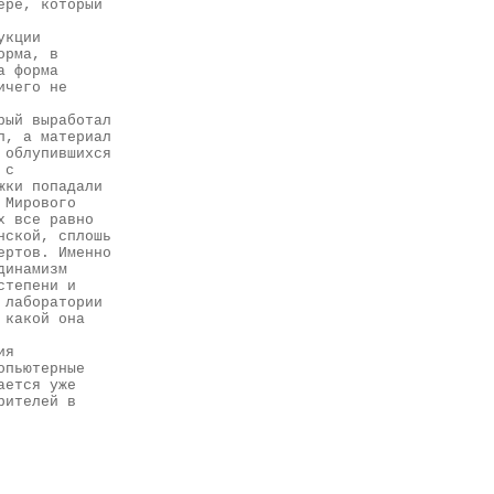
ере, который
укции
орма, в
а форма
ичего не
рый выработал
п, а материал
 облупившихся
 с
жки попадали
 Мирового
х все равно
нской, сплошь
ертов. Именно
динамизм
степени и
 лаборатории
 какой она
ия
опьютерные
ается уже
рителей в