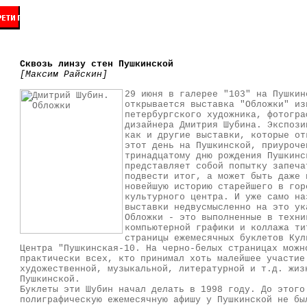
Сквозь линзу стен Пушкинской
[Максим Райскин]
29 июня в галерее "103" на Пушкин
открывается выставка "Обложки" из
петербургского художника, фотогра
дизайнера Дмитрия Шубина. Экспози
как и другие выставки, которые от
этот день на Пушкинской, приуроче
тринадцатому дню рождения Пушкинс
представляет собой попытку запеча
подвести итог, а может быть даже 
новейшую историю старейшего в гор
культурного центра. И уже само на
выставки недвусмысленно на это ук
Обложки - это выполненные в техни
компьютерной графики и коллажа ти
страницы ежемесячных буклетов Кул
Центра "Пушкинская-10. На черно-белых страницах можн
практически всех, кто принимал хоть малейшее участие
художественной, музыкальной, литературной и т.д. жиз
Пушкинской.
Буклеты эти Шубин начал делать в 1998 году. До этого
полиграфическую ежемесячную афишу у Пушкинской не бы