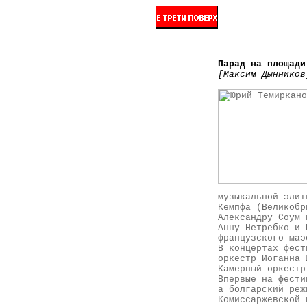
Парад на площади
[Максим Дынников
музыкальной элит
Кемпфа (Великобр
Александру Соум 
Анну Нетребко и 
французского маэ
В концертах фест
оркестр Иоганна 
Камерный оркестр
Впервые на фести
а болгарский реж
Комиссаржевской 