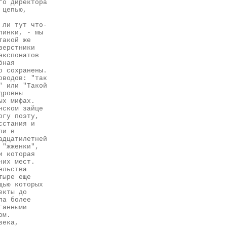
го директора
 цепью,
 ли тут что-
пинки, - мы
такой же
верстники
экспонатов
бная
о сохранены.
оводов: "так
" или "Такой
дровны
ых мифах.
нском зайце
огу поэту,
сстания и
ли в
адцатилетней
 "жженки",
и которая
них мест.
ельства
тыре еще
щью которых
екты до
ла более
ганными
ом.
века,