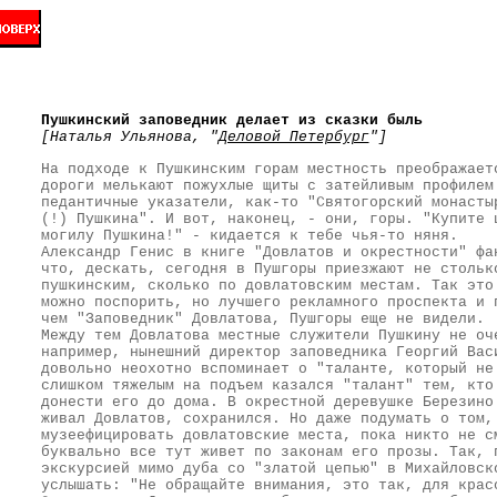
Пушкинский заповедник делает из сказки быль
[Наталья Ульянова, "
Деловой Петербург
"]
На подходе к Пушкинским горам местность преображает
дороги мелькают пожухлые щиты с затейливым профилем
педантичные указатели, как-то "Святогорский монасты
(!) Пушкина". И вот, наконец, - они, горы. "Купите 
могилу Пушкина!" - кидается к тебе чья-то няня.
Александр Генис в книге "Довлатов и окрестности" фа
что, дескать, сегодня в Пушгоры приезжают не стольк
пушкинским, сколько по довлатовским местам. Так это
можно поспорить, но лучшего рекламного проспекта и 
чем "Заповедник" Довлатова, Пушгоры еще не видели.
Между тем Довлатова местные служители Пушкину не оч
например, нынешний директор заповедника Георгий Вас
довольно неохотно вспоминает о "таланте, который не
слишком тяжелым на подъем казался "талант" тем, кто
донести его до дома. В окрестной деревушке Березино
живал Довлатов, сохранился. Но даже подумать о том,
музеефицировать довлатовские места, пока никто не с
буквально все тут живет по законам его прозы. Так, 
экскурсией мимо дуба со "златой цепью" в Михайловск
услышать: "Не обращайте внимания, это так, для крас