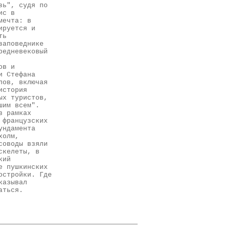
зь", судя по
ис в
мечта: в
ируется и
ть
заповеднике
редневековый
ов и
и Стефана
пов, включая
история
ых туристов,
шим всем".
в рамках
 французских
ундамента
холм,
соводы взяли
скелеты, в
кий
е пушкинских
остройки. Где
казывал
аться.