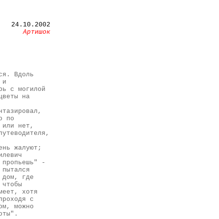
24.10.2002
Артишок
ся. Вдоль
 и
рь с могилой
цветы на
нтазировал,
о по
 или нет,
путеводителя,
ень жалуют;
илевич
 пропьешь" -
 пытался
 дом, где
 чтобы
меет, хотя
проходя с
ом, можно
оты".