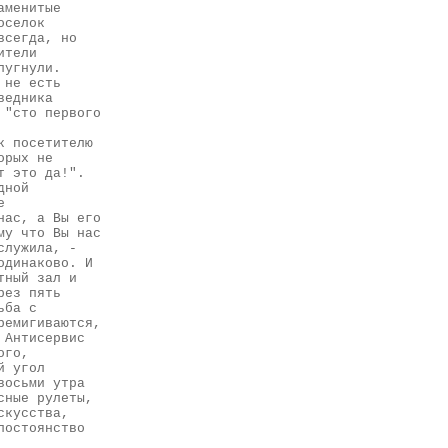
аменитые
оселок
всегда, но
ители
пугнули.
 не есть
ведника
 "сто первого
к посетителю
орых не
т это да!".
дной
е
нас, а Вы его
му что Вы нас
служила, -
одинаково. И
тный зал и
рез пять
ьба с
ремигиваются,
 Антисервис
ого,
й угол
восьми утра
сные рулеты,
скусства,
постоянство