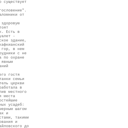
о существует
гословение".
аломники от
 здоровую
тоят
к. Есть в
уалет -
ское здание,
кафкианский
 гор, в нем
рудники с не
а по охране
 явным
аний
его гостя
танки семьи
тель церкви
работала в
пив местного
я места
остейшие
ных усадеб:
мерным шагом
ак и
стами, такими
ования и
айловского до