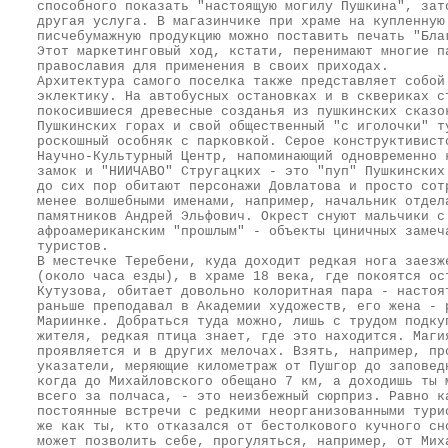
способного показать "настоящую могилу Пушкина", зат
другая услуга. В магазинчике при храме на купленную
писчебумажную продукцию можно поставить печать "Бла
Этот маркетинговый ход, кстати, перенимают многие п
православия для применения в своих приходах.
Архитектура самого поселка также представляет собой
эклектику. На автобусных остановках и в сквериках с
покосившиеся древесные созданья из пушкинских сказо
Пушкинских горах и свой общественный "с иголочки" т
роскошный особняк с парковкой. Серое конструктивист
Научно-Культурный Центр, напоминающий одновременно 
замок и "НИИЧАВО" Стругацких - это "пуп" Пушкинских
до сих пор обитают персонажи Довлатова и просто сот
менее волшебными именами, например, начальник отдел
памятников Андрей Эльфович. Окрест снуют мальчики с
афроамериканским "прошлым" - объекты циничных замеч
туристов.
В местечке Теребени, куда доходит редкая нога заезж
(около часа езды), в храме 18 века, где покоятся ос
Кутузова, обитает довольно колоритная пара - настоя
раньше преподавал в Академии художеств, его жена - 
Мариинке. Добраться туда можно, лишь с трудом подку
жителя, редкая птица знает, где это находится. Маги
проявляется и в других мелочах. Взять, например, пр
указатели, меряющие километраж от Пушгор до заповед
когда до Михайловского обещано 7 км, а доходишь ты 
всего за полчаса, - это неизбежный сюрприз. Равно к
постоянные встречи с редкими неорганизованными тури
же как ты, кто отказался от бестолкового кучного сн
может позволить себе, прогуляться, например, от Мих