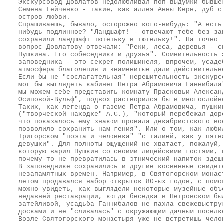
Экскурсовод Довлатов недолюбливал поп-выдумки бывше
Семена Гейченко - такие, как аллея Анны Керн, дуб с
остров любви.
Спрашиваешь, бывало, осторожно кого-нибудь: "А есть
нибудь подлинное? "Ландшафт! - отвечают тебе без за
сохранили ландшафт тютельку в тютельку!". На точно 
вопрос Довлатову отвечали: "Реки, леса, деревья - с
Пушкина. Его собеседники и друзья". Сомнительность 
заповедника - это секрет полишинеля, впрочем, усаде
атмосфера благолепия и знаменитые дали действительн
Если бы не "сослагательная" нерешительность экскурс
мог бы выглядеть кабинет Петра Абрамовича Ганнибала
мы можем себе представить комнату Прасковьи Алексан
Осиповой-Вульф", подвох растворился бы в многослойн
Таких, как легенда о гареме Петра Абрамовича, пушки
("творческой находке" А.С.), "который перебежал дор
что показалось ему знаком провала декабристского во
позволило сохранить нам гения". Или о том, как люби
Тригорском "поэта и человека" "с талией, как у пятн
девушки". Для полноты ощущений не хватает, пожалуй,
которую варил Пушкин со своими лицейскими гостями, 
почему-то не превратилась в этнический напиток здеш
В заповеднике сохранились и другие косвенные свидет
незапамятных времен. Например, в Святогорском монас
летом продавался набор открыток 80-ых годов, с помо
можно увидеть, как выглядели некоторые музейные объ
недавней реставрации, когда беседка в Петровском бы
затейливой, усадьба Ганнибалов не пахла свежевыстру
досками и не "сливалась" с окружающим дачным поселк
Возле Святогорского монастыря уже не встретишь чело