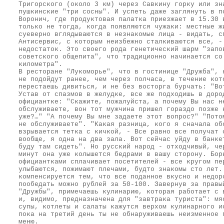
Тригорского (около 3 км) через Савкину горку или зн
пушкинские "три сосны". И успеть даже заглянуть в п
Воронич, где продуктовая палатка приезжает в 15.30 
только не тогда, когда появляются чужаки: местные ж
суеверно вглядываются в незнакомые лица - видать, с
Антисервис, с которым неизбежно сталкиваются все, -
недостаток. Это своего рода генетический шарм "запо
советского общепита", что традиционно начинается со
километра".
В ресторане "Лукоморье", что в гостинице "Дружба", 
не подойдут ранее, чем через полчаса, в течение кот
перестаешь дивиться, и не без восторга бурчать: "Во
Устав от спазмов в желудке, все же подходишь в доро
официантке: "Скажите, пожалуйста, а почему Вы нас н
обслуживаете, вон тот мужчина пришел гораздо позже 
уже?…" "А почему Вы мне задаете этот вопрос?" "Пото
не обслуживаете". "Какая разница, кого я сначала об
взрывается тетка с кичкой, - Все равно все получат 
вообще, я одна на два зала. Вот сейчас уйду в банке
буду там сидеть". Но русский народ - отходчивый, че
минут она уже колышется бедрами в вашу сторону. Бор
официантками сплачивает посетителей - все кругом пе
улыбаются, пожимают плечами, будто знакомы сто лет.
компенсируется тем, что все поданное вкусно и недор
пообедать можно рублей за 50-100. Завернув за правы
"Дружбы", примечаешь кулинарию, которая работает с 
и, видимо, предназначена для "завтрака туриста": мя
супы, котлеты и салаты кажутся верхом кулинарного и
пока на третий день ты не обнаруживаешь неизменное 
меню.