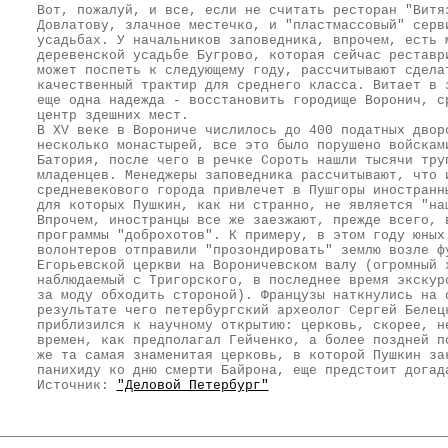
Вот, пожалуй, и все, если не считать ресторан "Витя
Довлатову, злачное местечко, и "пластмассовый" серв
усадьбах. У начальников заповедника, впрочем, есть 
деревенской усадьбе Бугрово, которая сейчас реставр
может поспеть к следующему году, рассчитывают сдела
качественный трактир для среднего класса. Витает в 
еще одна надежда - восстановить городище Воронич, с
центр здешних мест.
В XV веке в Ворониче числилось до 400 податных двор
несколько монастырей, все это было порушено войскам
Батория, после чего в речке Сороть нашли тысячи тру
младенцев. Менеджеры заповедника рассчитывают, что 
средневекового города привлечет в Пушгоры иностранн
для которых Пушкин, как ни странно, не является "на
Впрочем, иностранцы все же заезжают, прежде всего, 
программы "доброхотов". К примеру, в этом году юных
волонтеров отправили "прозондировать" землю возле ф
Егорьевской церкви на Вороничевском валу (огромный 
наблюдаемый с Тригорского, в последнее время экскур
за моду обходить стороной). Французы наткнулись на 
результате чего петербургский археолог Сергей Белец
приблизился к научному открытию: церковь, скорее, н
времен, как предполагал Гейченко, а более поздней п
же та самая знаменитая церковь, в которой Пушкин за
панихиду ко дню смерти Байрона, еще предстоит догад
Источник:
"Деловой Петербург"