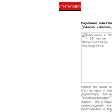
Скромный памятн
[Максим Райскин
жизни во всем е
бухгалтера и ме
директору. На ф
"Меликонполаре"
камня, изготовл
преисподней, ма
проблемами и пе