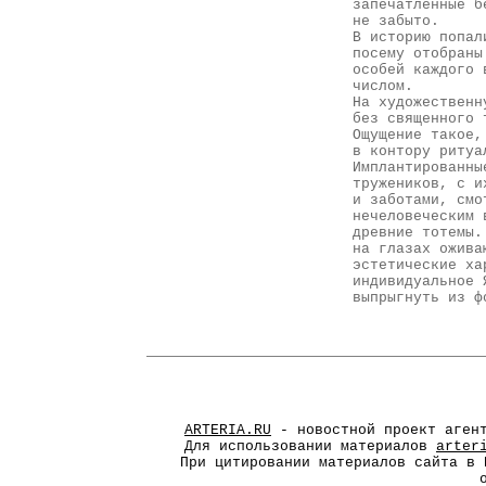
запечатленные б
не забыто.
В историю попал
посему отобраны
особей каждого 
числом.
На художественн
без священного 
Ощущение такое,
в контору ритуа
Имплантированны
тружеников, с и
и заботами, смо
нечеловеческим 
древние тотемы.
на глазах ожива
эстетические ха
индивидуальное 
выпрыгнуть из ф
ARTERIA.RU
- новостной проект агент
Для использовании материалов
arter
При цитировании материалов сайта в