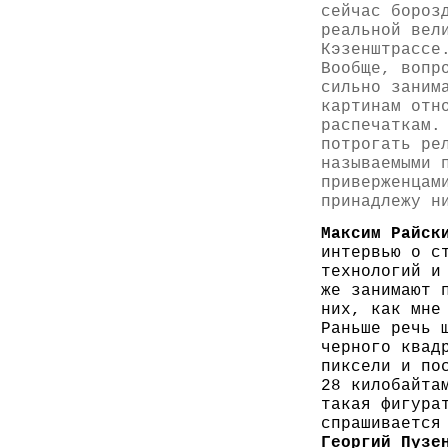
сейчас бороз
реальной вел
Кэзенштрассе
Вообще, вопр
сильно заним
картинам отн
распечаткам.
потрогать ре
называемыми 
приверженцам
принадлежу н
Максим Райск
интервью о с
технологий и
же занимают 
них, как мне
Раньше речь 
черного квад
пиксели и по
28 килобайта
такая фигура
спрашивается
Георгий Пузе