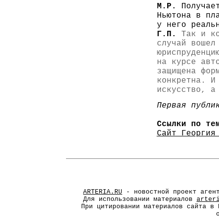
М.Р.
Получае
Ньютона в пл
у него реаль
Г.П.
Так и ко
случай вошел
юриспруденци
на курсе авт
защищена фор
конкретна. И
искусство, а
Первая публи
Ссылки по те
Сайт Георгия
ARTERIA.RU
- новостной проект агент
Для использовании материалов
arter
При цитировании материалов сайта в