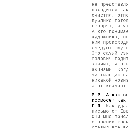
не представл
находится са
очистил, отп
публике гото
говорят, а ч
А кто понима
художника, п
ним происход
следуют ему 
Это самый уз
Малевич годи
значит, что 
акциями. Ког
чистильщик с
никакой нови
этот квадрат
М.Р.
А как в
космосе? Как
Г.П.
Как удал
письмо от Ев
Они мне прис
освоении кос
ставил все в