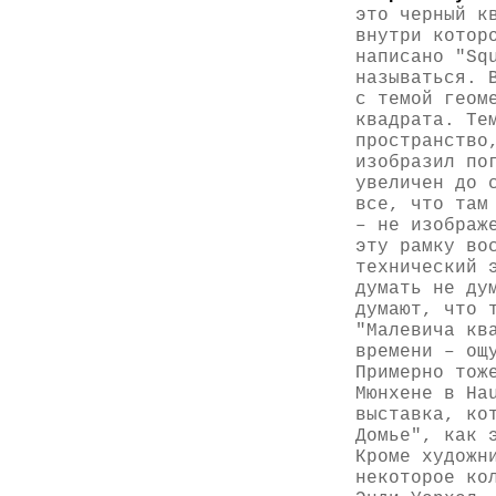
это черный к
внутри котор
написано "Sq
называться. 
с темой геом
квадрата. Те
пространство
изобразил по
увеличен до 
все, что там
– не изображ
эту рамку во
технический 
думать не ду
думают, что 
"Малевича кв
времени – ощ
Примерно тож
Мюнхене в Ha
выставка, ко
Домье", как 
Кроме художн
некоторое ко