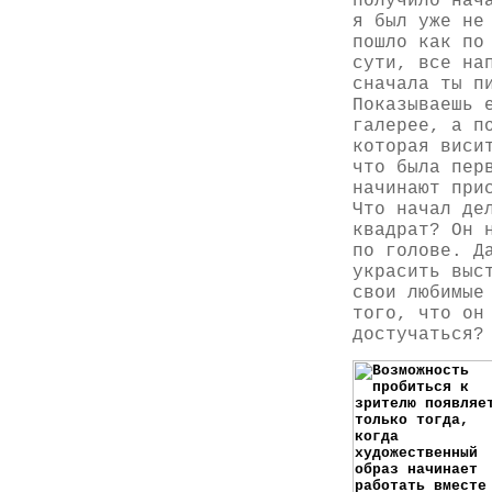
получило нач
я был уже не
пошло как по
сути, все на
сначала ты п
Показываешь 
галерее, а п
которая виси
что была пер
начинают при
Что начал де
квадрат? Он 
по голове. Д
украсить выс
свои любимые
того, что он
достучаться?