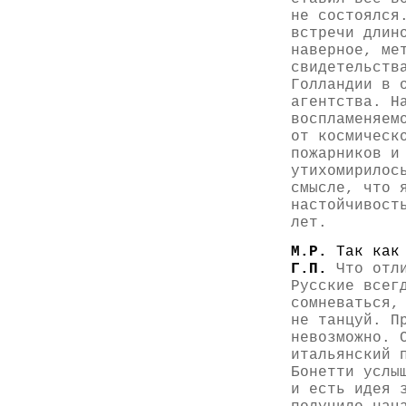
не состоялся
встречи длин
наверное, ме
свидетельств
Голландии в 
агентства. Н
воспламеняем
от космическ
пожарников и
утихомирилос
смысле, что 
настойчивост
лет.
М.Р.
Так как
Г.П.
Что отли
Русские всег
сомневаться,
не танцуй. П
невозможно. 
итальянский 
Бонетти услы
и есть идея 