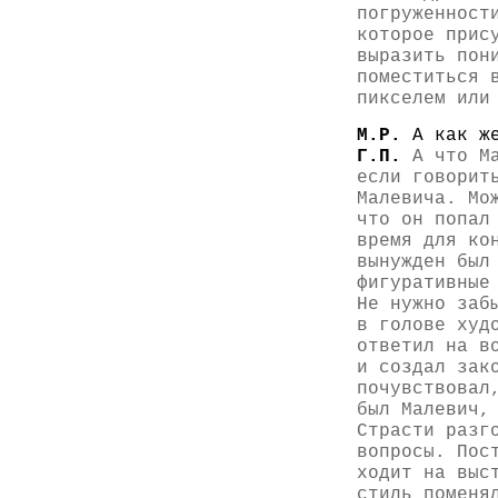
погруженност
которое прис
выразить пон
поместиться 
пикселем или
М.Р.
А как ж
Г.П.
А что Ма
если говорит
Малевича. Мо
что он попал
время для ко
вынужден был
фигуративные
Не нужно заб
в голове худ
ответил на в
и создал зак
почувствовал
был Малевич,
Страсти разг
вопросы. Пос
ходит на выс
стиль поменя