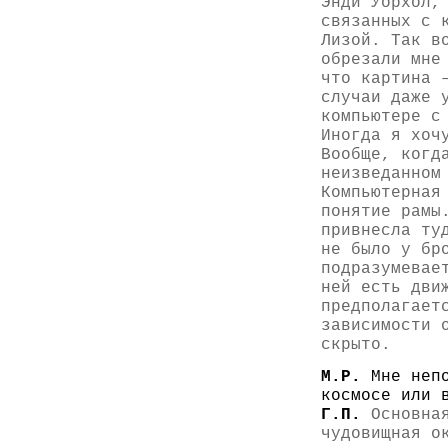
Энди Уорхол,
связанных с 
Лизой. Так в
обрезали мне
что картина 
случаи даже 
компьютере с
Иногда я хоч
Вообще, когд
неизведанном
Компьютерная
понятие рамы
привнесла ту
не было у бр
подразумевае
ней есть дви
предполагает
зависимости 
скрыто.
М.Р.
Мне неп
космосе или 
Г.П.
Основная
чудовищная о