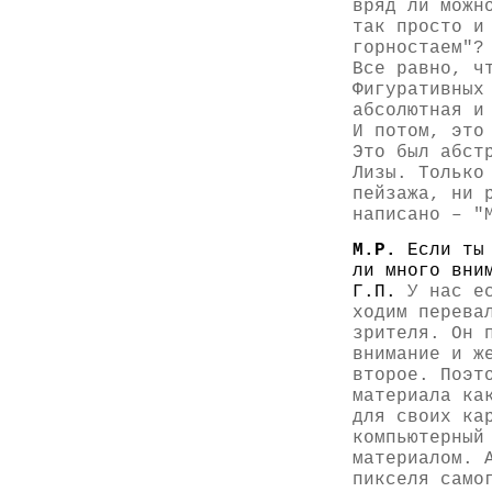
вряд ли можн
так просто и
горностаем"?
Все равно, ч
Фигуративных
абсолютная и
И потом, это
Это был абст
Лизы. Только
пейзажа, ни 
написано – "
М.Р.
Если ты
ли много вни
Г.П.
У нас е
ходим перева
зрителя. Он 
внимание и ж
второе. Поэт
материала ка
для своих ка
компьютерный
материалом. 
пикселя само