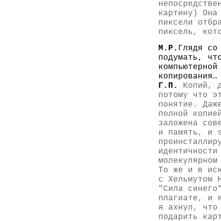
непосредстве
картину) Она
пиксели отбр
пиксель, кот
М.Р.
Глядя со
подумать, чт
компьютерной
копирования…
Г.П.
Копий, д
потому что э
понятие. Даж
полной копие
заложена сов
и память, и 
проинсталлир
идентичности
молекулярном
То же и в ис
с Хельмутом 
"Сила синего
плагиате, и 
я ахнул, что
подарить кар