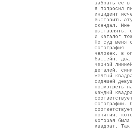
забрать ее в
я попросил п
инцидент исч
выставить эт
скандал. Мне
выставлять, 
и каталог то
Но суд меня 
фотография -
человек, в о
бассейн, два
черной линие
деталей, син
желтый квадр
сидящей деву
посмотреть н
каждый квадр
соответствуе
фотографии. 
соответствуе
понятия, кот
которая была
квадрат. Так