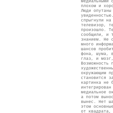
медиальными 
плохом и хор
Люди опутаны
увиденностью
спрыгнули на
телевизор, т
произошло. Т
сообщили, и 
знанием. Не 
много информ
шансов проби
фона, шума, 
глаз, и мозг
Возможность 
художественн
окружающим п
становится з
картинка не 
интегрирован
медиальное о
а потом выно
вынес. Нет ш
этом основны
от квадрата,