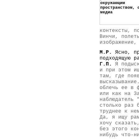
контексты, п
Винчи, полет
изображение,
М.Р.
Ясно, п
подходящую р
Г.П.
Я подыск
и при этом и
там, где поя
высказывание
облечь ее в 
или как на З
наблюдатель 
столько раз 
труднее к не
Да, я ищу ра
хочу сказать
без этого ко
нибудь что-н