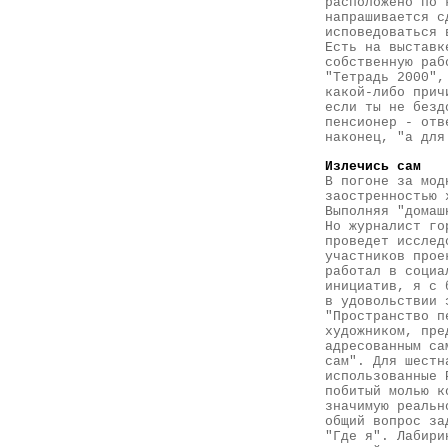
расположено по 
напрашивается с
исповедоваться 
Есть на выставк
собственную раб
"Тетрадь 2000",
какой-либо прич
если ты не безд
пенсионер - отв
наконец, "а для
Излечись сам
В погоне за мод
заостренностью 
Выполняя "домаш
Но журналист го
проведет исслед
участников прое
работал в социа
инициатив, я с 
в удовольствии 
"Пространство п
художником, пре
адресованным са
сам". Для шестн
использованные 
побитый молью к
значимую реальн
общий вопрос за
"Где я". Лабири