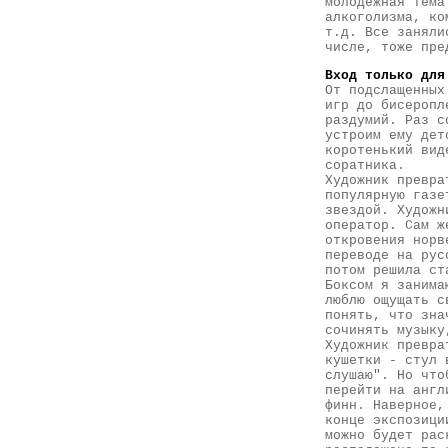
молодежная тема
алкоголизма, ко
т.д. Все заняли
числе, тоже пре
Вход только для
От подслащенных
игр до бисеропл
раздумий. Раз с
устроим ему дет
коротенький вид
соратника.
Художник превра
популярную газе
звездой. Художн
оператор. Сам ж
откровения норв
переводе на рус
потом решила ст
Боксом я занима
люблю ощущать с
понять, что зна
сочинять музыку
Художник превра
кушетки - стул 
слушаю". Но что
перейти на англ
финн. Наверное,
конце экспозици
можно будет рас