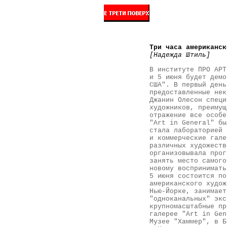
Три часа американск
[Надежда Штиль]
В институте ПРО АРТ
и 5 июня будет демо
США". В первый день
предоставленные нек
Джанин Олесон специ
художников, преимущ
отражение все особе
"Art in General" бы
стала лабораторией 
и коммерческие гале
различных художеств
организовывала прог
занять место самого
новому воспринимать
5 июня состоится по
американского худож
Нью-Йорке, занимает
"одноканальных" экс
крупномасштабные пр
галерее "Art in Gen
Музее "Хаммер", в Б