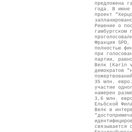
предложена г
года. В июне
проект "Херц
запланирован
Решение о по
гамбургском 
проголосовал
Фракция SPD,
полностью фи
при голосова
партии, равн
Велк (Karin 
демократов "
пожертвовани
35 млн. евро
участие одно
намерен разм
3,6 млн. евр
Ельбской Фил
Велк в интер
"достопримеч
идентифициро
связывается 