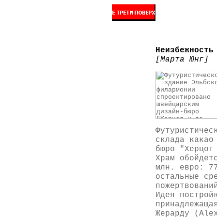
Неизбежность
[Марта Юнг]
Футуристичес
склада какао
бюро "Херцог
Храм обойдет
млн. евро: 7
остальные ср
пожертвовани
Идея построй
принадлежаща
Жерарду (Ale