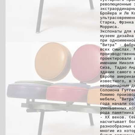
революционные 
экстраординарн
Бройера и Ле К
ультрасовремен
Старка, Фрэнка
Морриса.
Экспонаты для 
музеем дизайна
при одноименно
"Витра" - фабр
всех смыслах. 
производственн
проектировали 
именами Николя
Сиза, Тадао Ан
здание самого 
Европе америка
известного, в 
неординарным д
Соломона Гугге
Помимо произво
мебели, "Витра
года начали со
уменьшенных ко
рода памятника
- ХХ веков. Се
насчитывает бо
разнообразных 
многие из кото