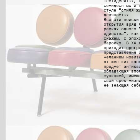
шестидесятых, 
семидесятых и 
стуле "стиля ж
девяностых.
Все эти поиски
открытия вряд 
рамках одного 
единства", как
скажем, с эпох
барокко. В ХХ 
приходит прогр
представления 
желанием новиз
от жестких кан
предмет антикв
обладающая впо
функцией, имею
свой срок жизн
не знающая себ