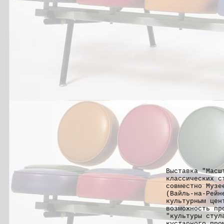
Выставка "Масш
классических с
совместно Музе
(Вайль-на-Рейн
культурным цен
возможность пр
"культуры стул
кустарного про