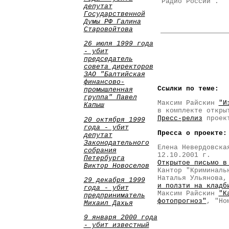
"Радио России".
депутат
Государственной
Думы РФ Галина
Старовойтова
26 июля 1999 года
- убит
председатель
совета директоров
ЗАО "Балтийская
финансово-
Ссылки по теме:
промышленная
группа" Павел
Максим Райскин
"И
Капыш
в комплекте откры
Пресс-релиз
проек
20 октября 1999
года - убит
Пресса о проекте:
депутат
Законодательного
Елена Невердовск
собрания
12.10.2001 г.
Петербурга
Открытое письмо в
Виктор Новоселов
Кантор "Криминаль
Наталья Ульянова,
29 декабря 1999
и ползти на кладб
года - убит
Максим Райскин
"К
предприниматель
фотопрогноз"
, "Но
Михаил Дахья
9 января 2000 года
- убит известный