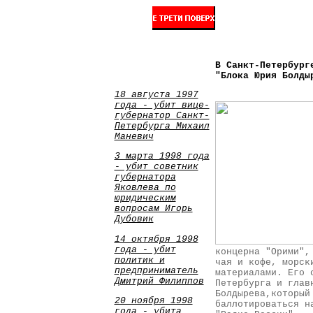
В Санкт-Петербург
"Блока Юрия Болды
18 августа 1997
года - убит вице-
губернатор Санкт-
Петербурга Михаил
Маневич
3 марта 1998 года
- убит советник
губернатора
Яковлева по
юридическим
вопросам Игорь
Дубовик
14 октября 1998
года - убит
концерна "Орими",
политик и
чая и кофе, морск
предприниматель
материалами. Его 
Дмитрий Филиппов
Петербурга и глав
Болдырева,который
20 ноября 1998
баллотироваться н
года - убита