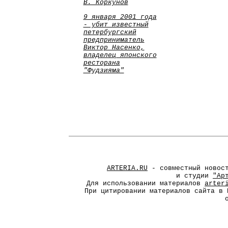
В. Коркунов
9 января 2001 года
- убит известный
петербургский
предприниматель
Виктор Насенко,
владелец японского
ресторана
"Фудзияма"
ARTERIA.RU
- совместный новос
и студии
"Ар
Для использовании материалов
arter
При цитировании материалов сайта в