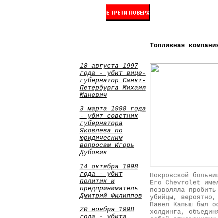
Топливная компани
18 августа 1997
года - убит вице-
губернатор Санкт-
Петербурга Михаил
Маневич
3 марта 1998 года
- убит советник
губернатора
Яковлева по
юридическим
вопросам Игорь
Дубовик
14 октября 1998
года - убит
Покровской больни
политик и
Его Chevrolet име
предприниматель
позволяла пробить
Дмитрий Филиппов
убийцы, вероятно,
Павел Капыш был о
20 ноября 1998
холдинга, объедин
года - убита