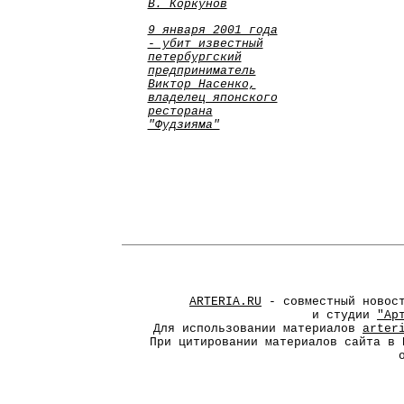
В. Коркунов
9 января 2001 года
- убит известный
петербургский
предприниматель
Виктор Насенко,
владелец японского
ресторана
"Фудзияма"
ARTERIA.RU
- совместный новос
и студии
"Ар
Для использовании материалов
arter
При цитировании материалов сайта в