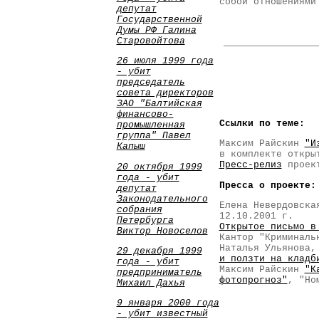
собой отношениями
депутат
Государственной
Думы РФ Галина
Старовойтова
26 июля 1999 года
- убит
председатель
совета директоров
ЗАО "Балтийская
финансово-
Ссылки по теме:
промышленная
группа" Павел
Максим Райскин
"И
Капыш
в комплекте откры
Пресс-релиз
проек
20 октября 1999
года - убит
Пресса о проекте:
депутат
Законодательного
Елена Невердовск
собрания
12.10.2001 г.
Петербурга
Открытое письмо в
Виктор Новоселов
Кантор "Криминаль
Наталья Ульянова,
29 декабря 1999
и ползти на кладб
года - убит
Максим Райскин
"К
предприниматель
фотопрогноз"
, "Но
Михаил Дахья
9 января 2000 года
- убит известный