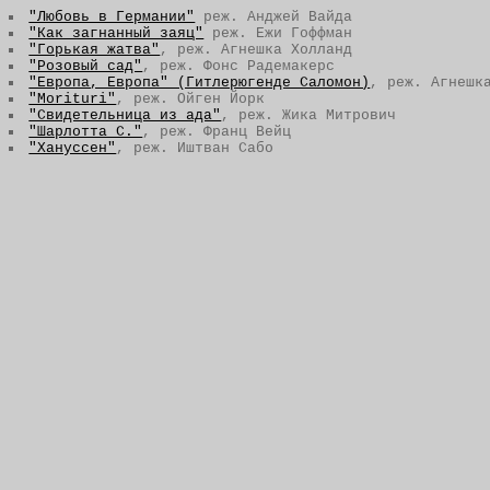
"Любовь в Германии"
реж. Анджей Вайда
"Как загнанный заяц"
реж. Ежи Гоффман
"Горькая жатва"
, реж. Агнешка Холланд
"Розовый сад"
, реж. Фонс Радемакерс
"Европа, Европа" (Гитлерюгенде Саломон)
, реж. Агнешк
"Morituri"
, реж. Ойген Йорк
"Свидетельница из ада"
, реж. Жика Митрович
"Шарлотта С."
, реж. Франц Вейц
"Хануссен"
, реж. Иштван Сабо