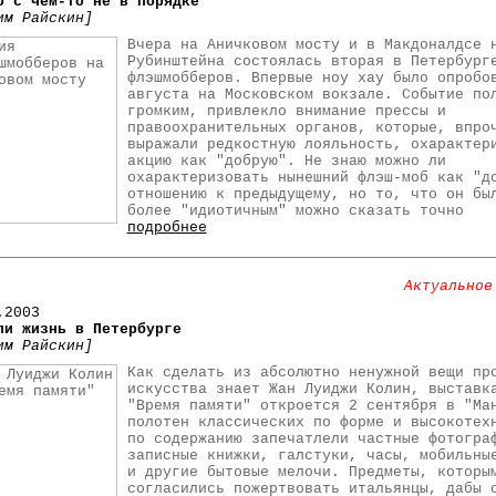
о с чем-то не в порядке
им Райскин]
Вчера на Аничковом мосту и в Макдоналдсе 
Рубинштейна состоялась вторая в Петербург
флэшмобберов. Впервые ноу хау было опробо
августа на Московском вокзале. Событие по
громким, привлекло внимание прессы и
правоохранительных органов, которые, впро
выражали редкостную лояльность, охарактер
акцию как "добрую". Не знаю можно ли
охарактеризовать нынешний флэш-моб как "д
отношению к предыдущему, но то, что он бы
более "идиотичным" можно сказать точно
подробнее
Актуальное
.2003
ли жизнь в Петербурге
им Райскин]
Как сделать из абсолютно ненужной вещи пр
искусства знает Жан Луиджи Колин, выставк
"Время памяти" откроется 2 сентября в "Ма
полотен классических по форме и высокотех
по содержанию запечатлели частные фотогра
записные книжки, галстуки, часы, мобильны
и другие бытовые мелочи. Предметы, которы
согласились пожертвовать итальянцы, дабы 