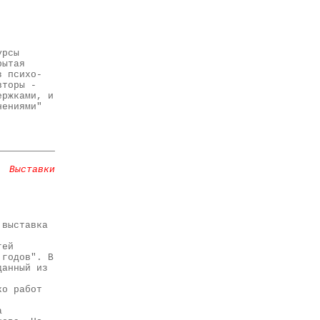
урсы
рытая
з психо-
вторы -
ержками, и
нениями"
Выставки
 выставка
гей
 годов". В
данный из
ко работ
а