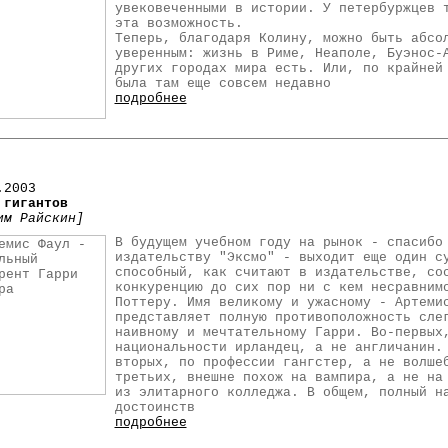
увековеченными в истории. У петербуржцев 
эта возможность.
Теперь, благодаря Колину, можно быть абсо
уверенным: жизнь в Риме, Неаполе, Буэнос-
других городах мира есть. Или, по крайней
была там еще совсем недавно
подробнее
.2003
 гигантов
им Райскин]
В будущем учебном году на рынок - спасибо
издательству "Эксмо" - выходит еще один с
способный, как считают в издательстве, со
конкуренцию до сих пор ни с кем несравним
Поттеру. Имя великому и ужасному - Артеми
представляет полную противоположность сле
наивному и мечтательному Гарри. Во-первых
национальности ирландец, а не англичанин.
вторых, по профессии гангстер, а не волше
третьих, внешне похож на вампира, а не на
из элитарного колледжа. В общем, полный н
достоинств
подробнее