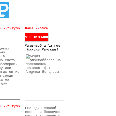
и культуры
Наша кнопка
Флэш-моб a la rus
девиз
[Максим Райскин]
рый
е в
по счету,
размеров.
ру или
нгистов из
ы среди
ка на
удии
и культуры
Еще один способ
весело и беспечно
скоротать время на