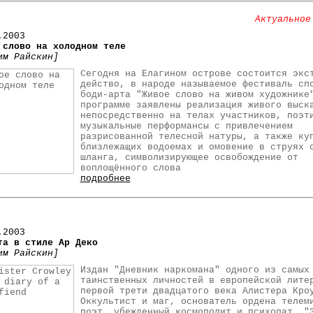
Актуальное
.2003
 слово на холодном теле
им Райскин]
Сегодня на Елагином острове состоится экс
действо, в народе называемое фестиваль сп
боди-арта "Живое слово на живом художнике
программе заявлены реализация живого выск
непосредственно на телах участников, поэт
музыкальные перформансы с привлечением
разрисованной телесной натуры, а также ку
близлежащих водоемах и омовение в струях 
шланга, символизирующее освобождение от
воплощённого слова
подробнее
.2003
та в стиле Ар Деко
им Райскин]
Издан "Дневник наркомана" одного из самых
таинственных личностей в европейской лите
первой трети двадцатого века Алистера Кро
Оккультист и маг, основатель ордена телем
поэт, убежденный космополит и психопат, "