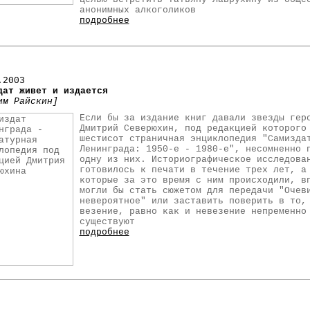
анонимных алкоголиков
подробнее
.2003
дат живет и издается
им Райскин]
Если бы за издание книг давали звезды гер
Дмитрий Северюхин, под редакцией которого
шестисот страничная энциклопедия "Самизда
Ленинграда: 1950-е - 1980-е", несомненно 
одну из них. Историографическое исследова
готовилось к печати в течение трех лет, а
которые за это время с ним происходили, в
могли бы стать сюжетом для передачи "Очев
невероятное" или заставить поверить в то,
везение, равно как и невезение непременно
существуют
подробнее