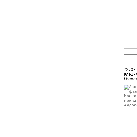
22
.08
Флэш-
[Макс