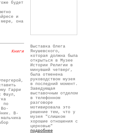
тоже будет
лютно
Айресе и
 мере, она
Выставка Олега
Янушевского,
Книги
которая должна была
открыться в Музее
Истории Религии в
минувший четверг,
была отменена
руководством музея
упергерой,
в последний момент.
ставить
Заведующая
ому Гарри
выставочным отделом
с Фаул,
в телефонном
гка
разговоре
, по
мотивировала это
 Во-
решение тем, что у
бник. В-
музея "слишком
 мальчика
хорошие отношения с
абор
церковью"
подробнее