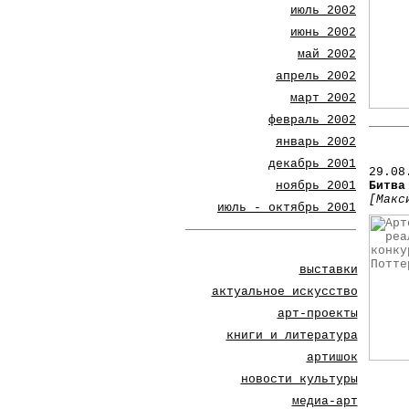
июль 2002
июнь 2002
май 2002
апрель 2002
март 2002
февраль 2002
январь 2002
декабрь 2001
29.08
ноябрь 2001
Битва
[Макс
июль - октябрь 2001
выставки
актуальное искусство
арт-проекты
книги и литература
артишок
новости культуры
медиа-арт