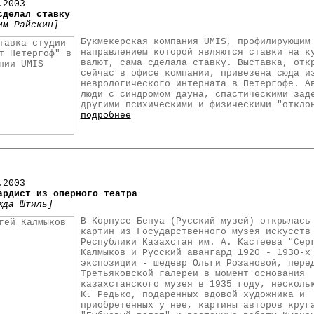
.2003
сделал ставку
им Райскин]
Букмекерская компания UMIS, профилирующим
направлением которой являются ставки на к
валют, сама сделала ставку. Выставка, отк
сейчас в офисе компании, привезена сюда и
неврологического интерната в Петергофе. А
люди с синдромом дауна, спастическими зад
другими психическими и физическими "откло
подробнее
.2003
ардист из оперного театра
жда Штиль]
В Корпусе Бенуа (Русский музей) открылась
картин из Государственного музея искусств
Республики Казахстан им. А. Кастеева "Сер
Калмыков и Русский авангард 1920 - 1930-х
экспозиции - шедевр Ольги Розановой, пере
Третьяковской галереи в момент основания
казахстанского музея в 1935 году, несколь
К. Редько, подаренных вдовой художника и
приобретенных у нее, картины авторов круг