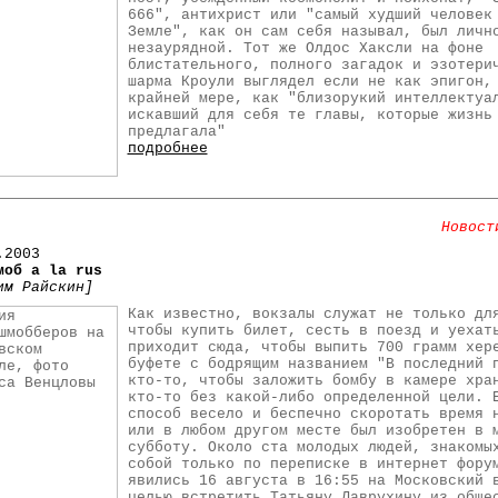
666", антихрист или "самый худший человек
Земле", как он сам себя называл, был личн
незаурядной. Тот же Олдос Хаксли на фоне
блистательного, полного загадок и эзотери
шарма Кроули выглядел если не как эпигон,
крайней мере, как "близорукий интеллектуа
искавший для себя те главы, которые жизнь
предлагала"
подробнее
Новост
.2003
моб a la rus
им Райскин]
Как известно, вокзалы служат не только дл
чтобы купить билет, сесть в поезд и уехат
приходит сюда, чтобы выпить 700 грамм хер
буфете с бодрящим названием "В последний 
кто-то, чтобы заложить бомбу в камере хра
кто-то без какой-либо определенной цели. 
способ весело и беспечно скоротать время 
или в любом другом месте был изобретен в 
субботу. Около ста молодых людей, знакомы
собой только по переписке в интернет фору
явились 16 августа в 16:55 на Московский 
целью встретить Татьяну Лаврухину из обще