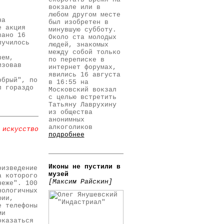
вокзале или в
любом другом месте
на
был изобретен в
е акция
минувшую субботу.
вано 16
Около ста молодых
лучилось
людей, знакомых
между собой только
чем,
по переписке в
изовав
интернет форумах,
явились 16 августа
обрый", по
в 16:55 на
л гораздо
Московский вокзал
с целью встретить
Татьяну Лаврухину
из общества
анонимных
алкоголиков
 искусство
подробнее
Иконы не пустили в
оизведение
музей
а которого
[Максим Райскин]
неже". 100
нологичных
фии,
е телефоны
ми
оказаться