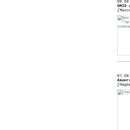
08.08
UMIS 
[Макс
07.08
Аванг
[Наде