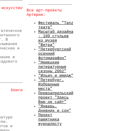
 искусство
Все арт-проекты
Артерии:
Фестиваль "Tanz
театр"
татическое
Масштаб дизайна
онтанного
- 100 стульев
". В
из музея
азывания
"Витра"
ические и
"Петербургский
осенний
пание в
фотомарафон"
садового
"Немецкие
литературные
сезоны 2002"
"Ильич и имидж"
"Петербург.
Избранные
места"
Книги
Первоапрельский
проект "Здесь
Вам не сайт"
"Январь.
Дневник и сон"
Проект
ратуре
памятника
ули.
журналисту
итов и
Зверь