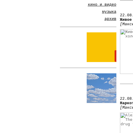
кино и видео
музыка
22
.08
архив
Живое
[Макс
22
.08
Нарко
[Макс