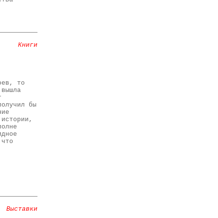
Книги
оев, то
 вышла
т
получил бы
ние
 истории,
полне
идное
 что
Выставки