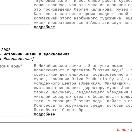
"Бубновый валет" и восточные работы Кузне
самое главное, как это ясно из названия в
это произведения Сергея Калмыкова. Музей 
Кастеева в настоящее время владеет самой 
коллекцией этого необычного художника, ещ
жизни превратившегося в Алма-атинскую лег
подробнее
.2003
- источник жизни и вдохновения
а Невердовская]
В Михайловском замке с 8 августа можно
познакомиться с проектом "Поэзия воды" - 
совместной деятельности Государственного 
музея, компании Diiva Produktio Oy и Детс
молодежного центра (Хювинкяя, Финляндия).
выставки принадлежит директору музея Эспо
Маркку Валконену, разделяющего убеждения 
жителей северных стран о бесценности воды
того, экспозиция "Поэзия воды" войдет в п
Конгресса по окружающей среде, который со
Петербурге 10 сентября
подробнее
Новост