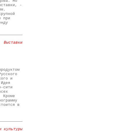
цова. Но
ыставки, -
им.
крупной
е при
енду
Выставки
продуктом
Русского
кого и
 Идея
о-сити
всех
. Кроме
рограмму
стоится в
и культуры