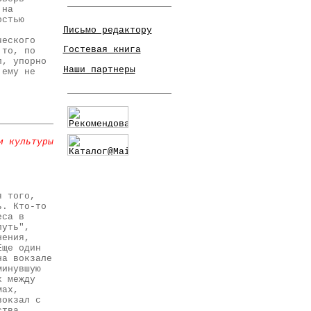
 на
остью
Письмо редактору
ческого
Гостевая книга
 то, по
л, упорно
Наши партнеры
 ему не
и культуры
я того,
ь. Кто-то
еса в
путь",
нения,
Еще один
на вокзале
минувшую
х между
мах,
вокзал с
ства