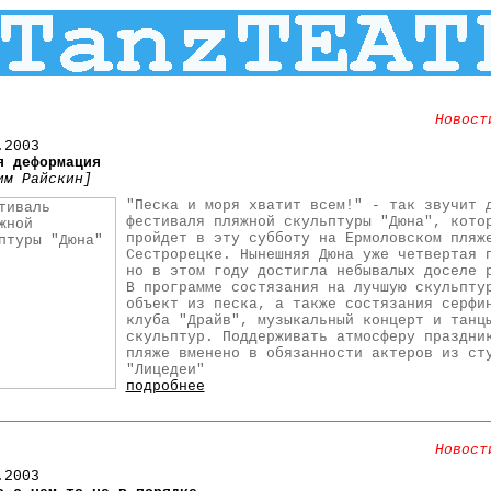
Новост
.2003
я деформация
им Райскин]
"Песка и моря хватит всем!" - так звучит 
фестиваля пляжной скульптуры "Дюна", кото
пройдет в эту субботу на Ермоловском пляж
Сестрорецке. Нынешняя Дюна уже четвертая 
но в этом году достигла небывалых доселе 
В программе состязания на лучшую скульпту
объект из песка, а также состязания серфи
клуба "Драйв", музыкальный концерт и танц
скульптур. Поддерживать атмосферу праздни
пляже вменено в обязанности актеров из ст
"Лицедеи"
подробнее
Новост
.2003