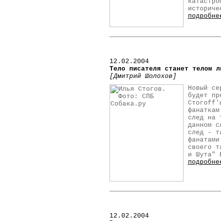
катастро
историче
подробне
12.02.2004
Тело писателя станет телом л
[Дмитрий Шолохов]
Новый се
будет пр
Стогоff'
фанаткам
след на 
данном с
след - т
фанатами
своего т
и Шута" 
подробне
12.02.2004