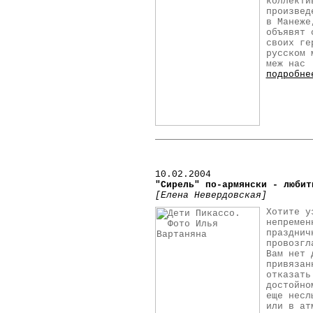
коллекти
произвед
в Манеже
объявят 
своих ге
русском 
меж нас
подробне
10
.02.2004
"Сирель" по-армянски - любит
[Елена Невердовская]
Хотите у
непремен
празднич
провозгл
Вам нет 
привязан
отказать
достойно
еще несл
или в ат