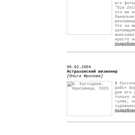
его фото
"Die Zei
что же е
банальны
рекламны
Что за м
целующую
выискива
просто н
подробне
06.02.2004
Астраханский визионер
[Ольга Фролова]
В Русско
работ Бо
дня его 
только з
гуляк, н
художник
подробне