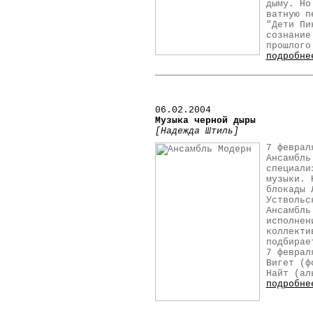
дыму. Но
ватную п
"Дети Пи
сознание
прошлого
подробне
06.02.2004
Музыка черной дыры
[Надежда Штиль]
7 феврал
Ансамбль
специали
музыки. 
блокады 
Уствольс
Ансамбль
исполнен
коллекти
подбирае
7 феврал
Вигет (ф
Найт (ал
подробне