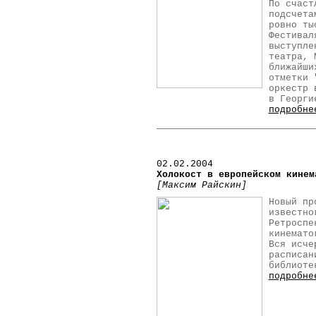
По счаст
подсчета
ровно ты
Фестивал
выступле
театра, 
ближайши
отметки 
оркестр 
в Георги
подробне
02
.02.2004
Холокост в европейском кинем
[Максим Райскин]
Новый пр
известно
Ретроспе
кинемато
Вся исче
расписан
библиоте
подробне