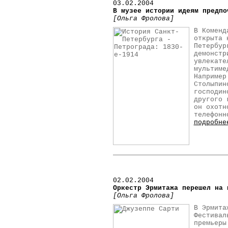
03.02.2004
В музее истории идеям предпо
[Ольга Фролова]
В Коменд
открыта 
Петербур
демонстр
увлекате
мультиме
Например
Столыпин
господин
другого 
он охотн
телефонн
подробне
02
.02.2004
Оркестр Эрмитажа перешел на 
[Ольга Фролова]
В Эрмита
Фестивал
премьеры