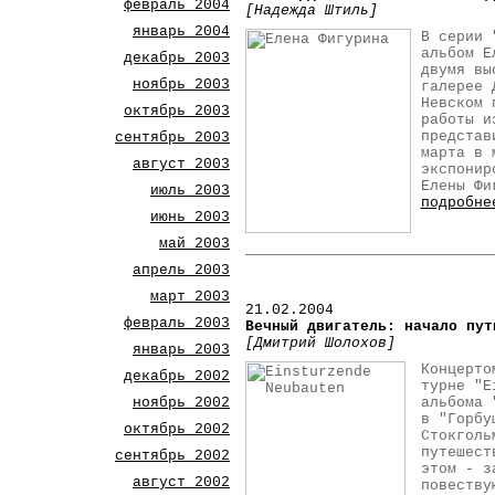
февраль 2004
[Надежда Штиль]
январь 2004
В серии 
альбом Е
декабрь 2003
двумя вы
ноябрь 2003
галерее 
Невском 
октябрь 2003
работы и
представ
сентябрь 2003
марта в 
август 2003
экспонир
Елены Фи
июль 2003
подробне
июнь 2003
май 2003
апрель 2003
март 2003
21
.02.2004
февраль 2003
Вечный двигатель: начало пут
[Дмитрий Шолохов]
январь 2003
Концерто
декабрь 2002
турне "E
ноябрь 2002
альбома 
в "Горбу
октябрь 2002
Стокголь
путешест
сентябрь 2002
этом - з
август 2002
повеству