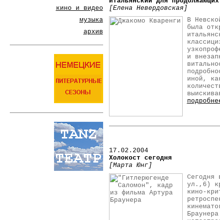
Итальянский для продолжающих
кино и видео
[Елена Невердовская]
музыка
В Невско
была отк
архив
итальянс
классици
узкопроф
и внезап
витально
подробно
иной, ка
количест
выискива
подробне
17.02.2004
Холокост сегодня
[Марта Юнг]
Сегодня 
ул.,6) к
кино-кри
ретроспе
кинемато
Браунера