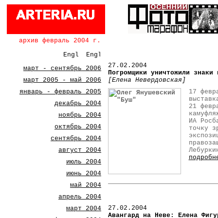
архив февраль 2004 г.
27.02.2004
март - сентябрь 2006
Погромщики уничтожили знаки 
март 2005 - май 2006
[Елена Невердовская]
январь - февраль 2005
17 февр
выставк
декабрь 2004
21 февр
камуфля
ноябрь 2004
ИА Росб
октябрь 2004
точку з
экспози
сентябрь 2004
правоза
август 2004
Лебурки
подробн
июль 2004
июнь 2004
май 2004
апрель 2004
27.02.2004
март 2004
Авангард на Неве: Елена Фигу