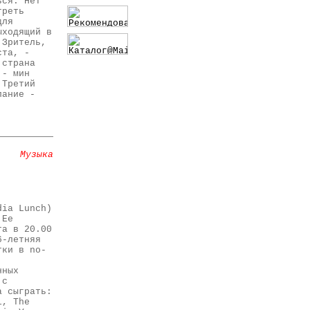
ься. Нет
треть
для
ыходящий в
 Зритель,
ста, -
 страна
 - мин
 Третий
лание -
Музыка
dia Lunch)
 Ее
та в 20.00
6-летняя
тки в no-
нных
 с
а сыграть:
l, The