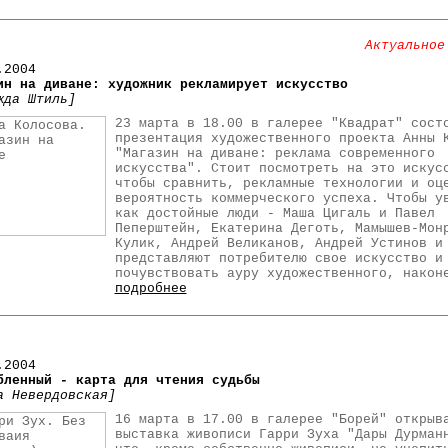
Актуальное
.2004
ин на диване: художник рекламирует искусство
жда Штиль]
23 марта в 18.00 в галерее "Квадрат" сост
презентация художественного проекта Анны 
"Магазин на диване: реклама современного
искусства". Стоит посмотреть на это искус
чтобы сравнить, рекламные технологии и оц
вероятность коммерческого успеха. Чтобы у
как достойные люди - Маша Цигаль и Павел
Пеперштейн, Екатерина Деготь, Мамышев-Мон
Кулик, Андрей Великанов, Андрей Устинов и
представляют потребителю свое искусство и
почувствовать ауру художественного, након
подробнее
.2004
бленный - карта для чтения судьбы
а Невердовская]
16 марта в 17.00 в галерее "Борей" открыв
выставка живописи Гарри Зуха "Дары Дурман