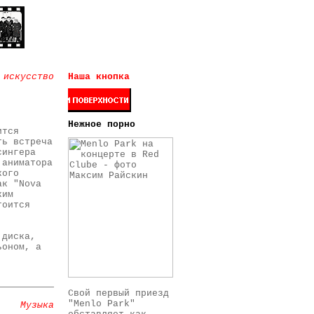
 искусство
Наша кнопка
Нежное порно
ится
ть встреча
сингера
 аниматора
кого
ак "Nova
ким
тоится
,
 диска,
ьоном, а
Cвой первый приезд
"Menlo Park"
Музыка