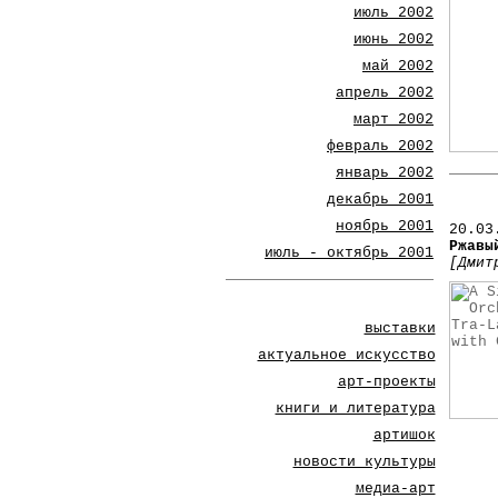
июль 2002
июнь 2002
май 2002
апрель 2002
март 2002
февраль 2002
январь 2002
декабрь 2001
ноябрь 2001
20
.03
Ржавы
июль - октябрь 2001
[Дмит
выставки
актуальное искусство
арт-проекты
книги и литература
артишок
новости культуры
медиа-арт