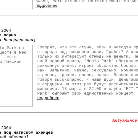
Swans, Marc Almond и Thurston Moore из So
подробнее
.2004
е порно
а Невердовская]
Говорят, что эти лгуны, воры и негодяи п
в города под покровом ночи. Грабят? А ка
Только их интересуют отнюдь не деньги. Н
свой первый приезд "Menlo Park" обставля
рекламную акцию: играет абсолютно беспла
как! Вальяжно, нежно, сексуально, комичн
странно, грязно, сонно, пьяно. Взамен по
говоря высокопарно, - наши души. Деньгам
и сердцами на этот раз будут рассчитыват
москвичи: 18 марта в 22.00 в клубе "Б2" 
Park" сыграют свой единственный концерт
подробнее
Актуальное
.2004
а под натиском ахейцев
рий Абаулин]