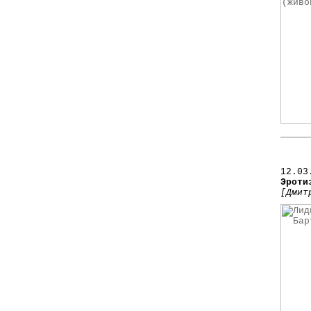
12.03
Эроти
[Дмит