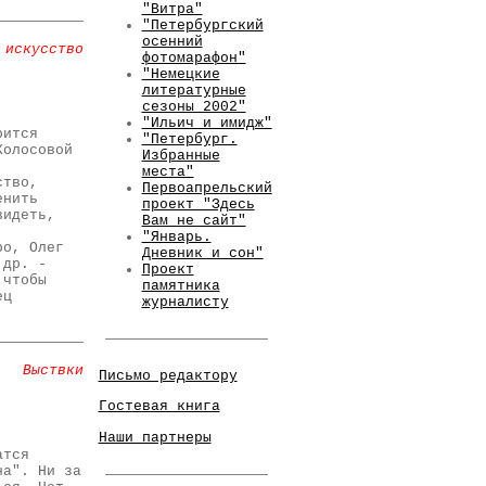
"Витра"
"Петербургский
осенний
 искусство
фотомарафон"
"Немецкие
литературные
сезоны 2002"
"Ильич и имидж"
оится
"Петербург.
Колосовой
Избранные
места"
ство,
Первоапрельский
енить
проект "Здесь
видеть,
Вам не сайт"
"Январь.
ро, Олег
Дневник и сон"
 др. -
Проект
 чтобы
памятника
ец
журналисту
Выствки
Письмо редактору
Гостевая книга
Наши партнеры
атся
на". Ни за