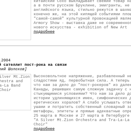
китайский Сохо выкладывает свежий товар н
а в почти русском Бруклине, эмигранты, не
английского языка, стильно режутся в шахм
конечно же, на этой кипящей событиями пло
"самой-самой" культурной провокацией явля
Armory Show - выставка даже не современно
нового искусства - exhibition of New Art
подробнее
.2004
й сателлит пост-рока на связи
рий Шолохов]
Высоковольтное напряжение, разбавленный н
сладостями яд, первобытная сила. А теперь
что нам за дело до "пост-рокеров" из дале
Канады, решивших самую сложную задачку с 
стыкующимися условиями? Что нам за дело д
истории удлиняющихся имен, симфонических 
еретических хоралов? А слабо услышать отв
ушами и потратить собственный словарный з
метафоры, эпитеты и прямые адекватные опр
25 марта в Москве и 27 марта в Петербурге
"A Silver Mt.Zion Orchestra and Tra-La-La
Choir"
подробнее