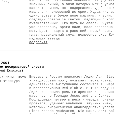
что, кроме собственно живописи, не уцепит
значимых линий, в вязи которых можно усмо
какой-то смысл, нет содержания, удобного 
извлечения словесной истории. Художник, в
одиночестве в белое поле картины, - воин.
следящий глазом за светом, падающим с хол
путешественник. Его путь не опасен. Чужая
уже завоевана, враги пали, поле проверено
нет. Цвет - карта странствий, новый язык.
глаз, музыкальный слух, волшебное ухо. Же
падающая звезда
подробнее
.2004
зм нескрываемой злости
рий Шолохов]
Впервые в Россию приезжает Лидия Ланч (Ly
- хардкоровый поэт, музыкант, вокалистка.
единственное выступление состоится 13 мар
в прогрессивном Red club'e. В 1976 году 1
Лидия исполнила роль гитаристки и вокалис
wave группе Teenage Jesus and the Jerks.
Последующая четверть века - череда призна
проектов, удачных альбомов, звучных имен,
которыми американская авангардистка успел
Einsturzende Neubauten, Die Haut, Sort So