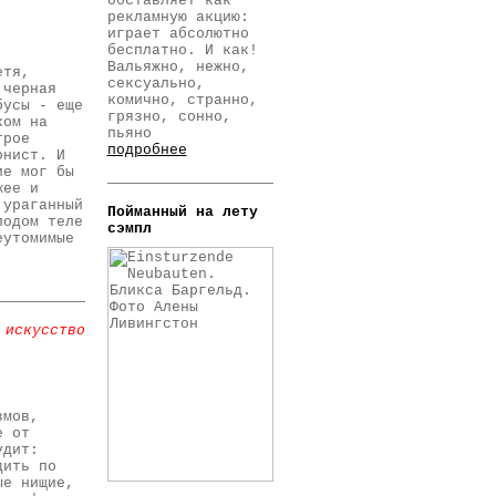
обставляет как
рекламную акцию:
играет абсолютно
бесплатно. И как!
Вальяжно, нежно,
етя,
сексуально,
 черная
комично, странно,
бусы - еще
грязно, сонно,
ком на
пьяно
трое
подробнее
онист. И
ие мог бы
жее и
 ураганный
Пойманный на лету
лодом теле
сэмпл
еутомимые
 искусство
змов,
е от
удит:
дить по
ые нищие,