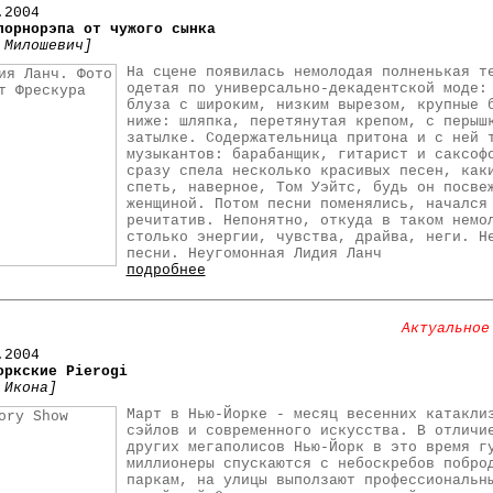
.2004
порнорэпа от чужого сынка
 Милошевич]
На сцене появилась немолодая полненькая т
одетая по универсально-декадентской моде:
блуза с широким, низким вырезом, крупные 
ниже: шляпка, перетянутая крепом, с перыш
затылке. Содержательница притона и с ней 
музыкантов: барабанщик, гитарист и саксоф
сразу спела несколько красивых песен, как
спеть, наверное, Том Уэйтс, будь он посве
женщиной. Потом песни поменялись, начался
речитатив. Непонятно, откуда в таком немо
столько энергии, чувства, драйва, неги. Н
песни. Неугомонная Лидия Ланч
подробнее
Актуальное
.2004
оркские Pierogi
 Икона]
Март в Нью-Йорке - месяц весенних катакли
сэйлов и современного искусства. В отличи
других мегаполисов Нью-Йорк в это время г
миллионеры спускаются с небоскребов побро
паркам, на улицы выползают профессиональн