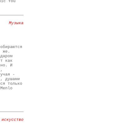
nic You
Музыка
робираются
к же.
едаром
ет как
тно. И
о,
лучая -
и, душами
ься только
"Menlo
 искусство