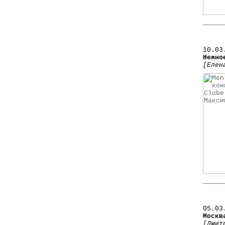
10.03
Нежно
[Елен
05
.03
Москв
[Дмит