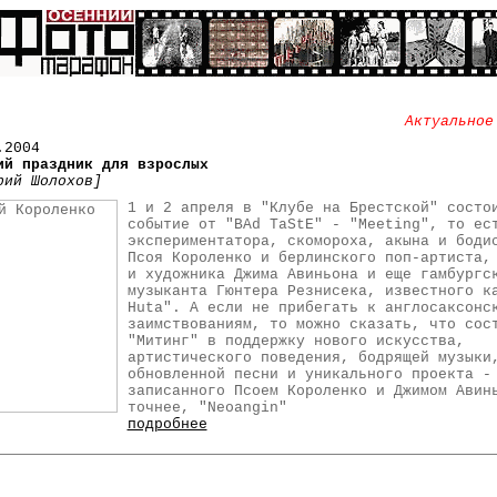
Актуальное
.2004
ий праздник для взрослых
рий Шолохов]
1 и 2 апреля в "Клубе на Брестской" состо
событие от "BAd TaStE" - "Meeting", то ес
экспериментатора, скомороха, акына и боди
Псоя Короленко и берлинского поп-артиста,
и художника Джима Авиньона и еще гамбургс
музыканта Гюнтера Резнисека, известного к
Huta". А если не прибегать к англосаксонс
заимствованиям, то можно сказать, что сос
"Митинг" в поддержку нового искусства,
артистического поведения, бодрящей музыки
обновленной песни и уникального проекта -
записанного Псоем Короленко и Джимом Авин
точнее, "Neoangin"
подробнее