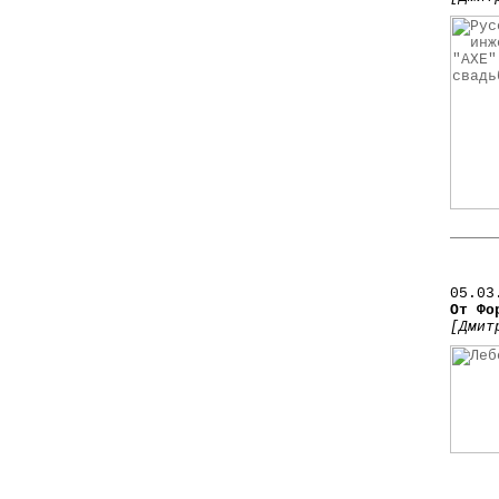
05
.03
От Фо
[Дмит