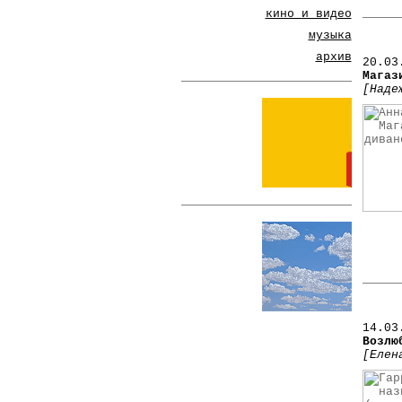
кино и видео
музыка
архив
20
.03
Магаз
[Наде
14.03
Возлю
[Елен