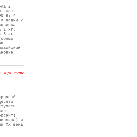
ола 2
и гуаш
00 Вт 4
 л водки 2
сосиска
а 1 кг.
а 5 кг.
торный
ов 1
иджейский
ановка
и культуры
ародный
десяти
ступать
аля
орсайт)
миллана) и
ий XX века