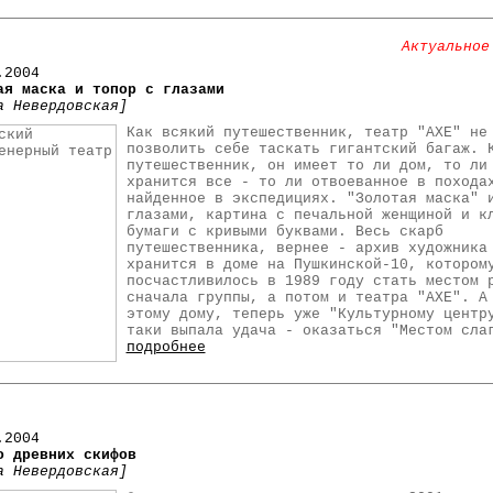
Актуальное
.2004
ая маска и топор с глазами
а Невердовская]
Как всякий путешественник, театр "АХЕ" не
позволить себе таскать гигантский багаж. 
путешественник, он имеет то ли дом, то ли
хранится все - то ли отвоеванное в похода
найденное в экспедициях. "Золотая маска" 
глазами, картина с печальной женщиной и к
бумаги с кривыми буквами. Весь скарб
путешественника, вернее - архив художника
хранится в доме на Пушкинской-10, котором
посчастливилось в 1989 году стать местом 
сначала группы, а потом и театра "АХЕ". А
этому дому, теперь уже "Культурному центр
таки выпала удача - оказаться "Местом сла
подробнее
.2004
о древних скифов
а Невердовская]