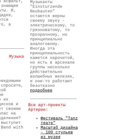
а асфальт,
Музыканты
 знающие
"Einsturzende
аты. И,
Neubauten"
щадке,
остаются верны
ется
своему звуку -
го, а
электрическому, то
грязноватому, то
прозрачному, но
принципиально
аналоговому.
Иногда эта
принципиальность
Музыка
кажется нарочитой,
но есть в арсенале
группы несколько
действительно
волшебных железяк,
еведомыми
и они-то работают
 спросите,
безотказно
кой
подробнее
не
о их
дисков и
Все арт-проекты
ет своими
Артерии:
апас на
еделения?
Фестиваль "Tanz
 выступит
театр"
 Band with
Масштаб дизайна
- 100 стульев
из музея