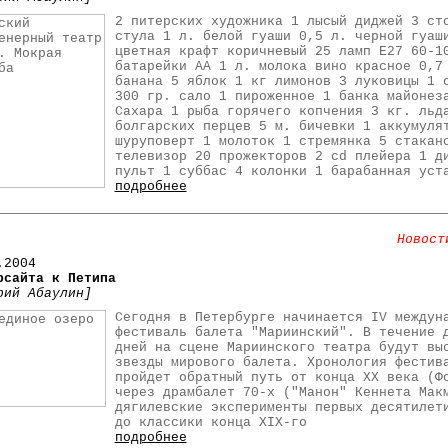
2 питерских художника 1 лысый диджей 3 ст
стула 1 л. белой гуаши 0,5 л. черной гуаш
цветная крафт коричневый 25 ламп Е27 60-1
батарейки АА 1 л. молока вино красное 0,7
банана 5 яблок 1 кг лимонов 3 луковицы 1 
300 гр. сало 1 пироженное 1 банка майонез
Сахара 1 рыба горячего копчения 3 кг. льд
болгарских перцев 5 м. бичевки 1 аккумуля
шуруповерт 1 молоток 1 стремянка 5 стакан
телевизор 20 прожекторов 2 cd плейера 1 д
пульт 1 суббас 4 колонки 1 барабанная уст
подробнее
Новост
.2004
рсайта к Петипа
рий Абаулин]
Сегодня в Петербурге начинается IV междун
фестиваль балета "Мариинский". В течение 
дней на сцене Мариинского театра будут вы
звезды мирового балета. Хронология фестив
пройдет обратный путь от конца XX века (Ф
через драмбалет 70-х ("Манон" Кеннета Мак
дягилевские эксперименты первых десятилет
до классики конца XIX-го
подробнее