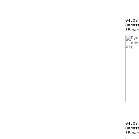
0
4
.03
Золот
[Елен
0
4
.03
Золот
[Елен