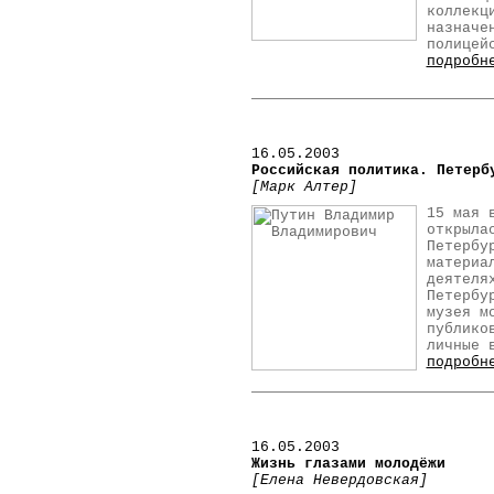
коллекц
назначе
полицей
подробн
16.05.2003
Российская политика. Петерб
[Марк Алтер]
15 мая 
открыла
Петербу
материа
деятеля
Петербу
музея м
публико
личные 
подробн
16.05.2003
Жизнь глазами молодёжи
[Елена Невердовская]