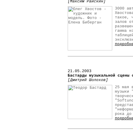
[Максим Райскин]
3000 ав
Хвостов
такое, 
залов о
развеше
гамма к
таблице
эксклюз
подробн
21
.05.2003
Бастарды музыкальной сцены 
[Дмитрий Шолохов]
25 мая 
музыки 
творчес
"Softun
предста
"неформ
рока до
подробн