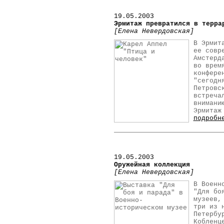
19.05.2003
Эрмитаж превратился в терра
[Елена Невердовская]
В Эрмит
ее совр
Амстерд
во врем
конфере
"сегодн
Петровс
встреча
внимани
Эрмитаж
подробн
19.05.2003
Оружейная коллекция
[Елена Невердовская]
В Военн
"Для бо
музеев,
три из 
Петербу
Кобленц