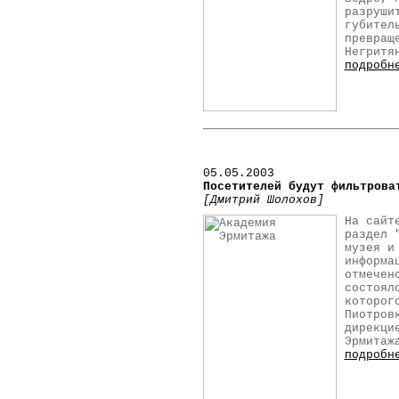
разруши
губител
превращ
Негритя
подробн
05.05.2003
Посетителей будут фильтрова
[Дмитрий Шолохов]
На сайт
раздел 
музея и
информа
отмечен
состоял
которог
Пиотров
дирекци
Эрмитаж
подробн