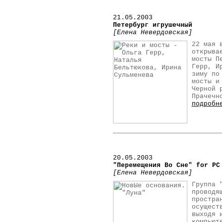
21
.05.2003
Петербург игрушечный
[Елена Невердовская]
22 мая 
открыва
мосты П
Герр, И
зиму по
мосты и
Черной 
Прачечн
подробн
20
.05.2003
"Перемещения Во Сне" for PC
[Елена Невердовская]
Группа 
проводя
простра
осущест
выходя 
компьют