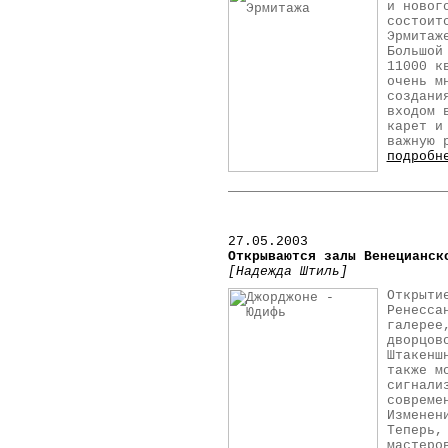
и новог
состоит
Эрмитаж
Большой
11000 к
очень м
создани
входом 
карет и
важную 
подробн
27.05.2003
Открываются залы Венецианск
[Надежда Штиль]
Открыти
Ренесса
галерее
дворцов
Штакенш
также м
сигнали
совреме
Изменен
Теперь,
мастеро