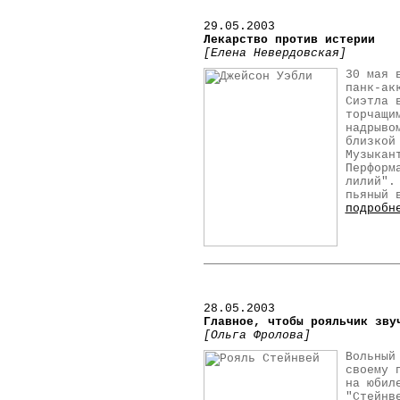
29.05.2003
Лекарство против истерии
[Елена Невердовская]
30 мая 
панк-ак
Сиэтла 
торчащи
надрыво
близкой
Музыкан
Перформ
лилий".
пьяный 
подробн
28.05.2003
Главное, чтобы рояльчик зву
[Ольга Фролова]
Вольный
своему 
на юбил
"Стейнв