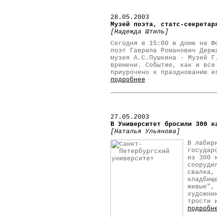
28.05.2003
Музей поэта, статс-секретар
[Надежда Штиль]
Сегодня в 15:00 в доме на Ф
поэт Гаврила Романович Держ
музея А.С.Пушкина - Музей Г
времени. Событие, как и все
приурочено к празднованию е
подробнее
27.05.2003
В Университет бросили 300 к
[Наталья Ульянова]
В лабир
государ
из 300 
сооруди
свалка,
кладбищ
живые",
художни
трости 
подробн