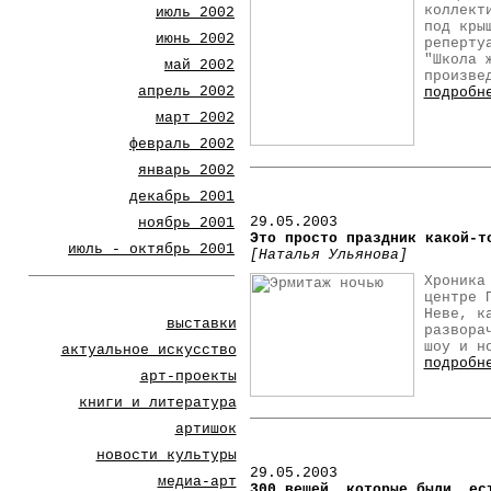
коллект
июль 2002
под кры
июнь 2002
реперту
"Школа 
май 2002
произве
апрель 2002
подробн
март 2002
февраль 2002
январь 2002
декабрь 2001
29.05.2003
ноябрь 2001
Это просто праздник какой-т
июль - октябрь 2001
[Наталья Ульянова]
Хроника
центре 
Неве, к
выставки
развора
шоу и н
актуальное искусство
подробн
арт-проекты
книги и литература
артишок
новости культуры
29.05.2003
медиа-арт
300 вещей, которые были, ес