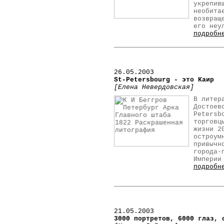
укрепив
необита
возвращ
его неу
подробн
26.05.2003
St-Petersbourg - это Каир
[Елена Невердовская]
В литер
Достоев
Petersb
торговц
жизни 2
остроум
привычн
города-
Империи
подробн
21
.05.2003
3000 портретов, 6000 глаз, 