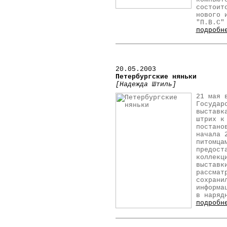
состоит
нового 
"П.В.С"
подробн
20
.05.2003
Петербургские няньки
[Надежда Штиль]
21 мая 
Государ
выставк
штрих к
постано
начала 
питомца
предост
коллекц
выставк
рассмат
сохрани
информа
в наряд
подробн