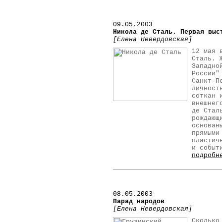
09.05.2003
Никола де Сталь. Первая выс
[Елена Невердовская]
12 мая 
Сталь. 
Западно
России"
Санкт-П
личност
соткан 
внешнег
де Стал
рождающ
основан
прямыми
пластич
и событ
подробн
08.05.2003
Парад народов
[Елена Невердовская]
Сколько