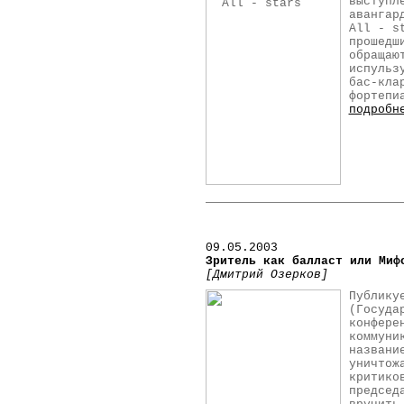
выступл
авангар
All - s
прошедш
обращаю
испульз
бас-кла
фортепи
подробн
09.05.2003
Зритель как балласт или Миф
[Дмитрий Озерков]
Публику
(Госуда
конфере
коммуни
названи
уничтож
критико
председ