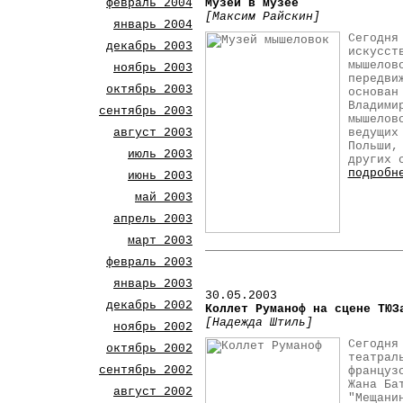
февраль 2004
Музей в музее
[Максим Райскин]
январь 2004
Сегодня
декабрь 2003
искусст
мышелов
ноябрь 2003
передви
октябрь 2003
основан
Владими
сентябрь 2003
мышелов
август 2003
ведущих
Польши,
июль 2003
других 
подробн
июнь 2003
май 2003
апрель 2003
март 2003
февраль 2003
январь 2003
30
.05.2003
декабрь 2002
Коллет Руманоф на сцене ТЮЗ
[Надежда Штиль]
ноябрь 2002
Сегодня
октябрь 2002
театрал
сентябрь 2002
француз
Жана Ба
август 2002
"Мещани