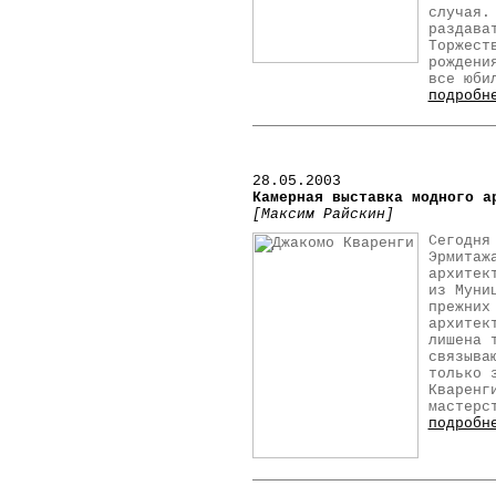
случая.
раздава
Торжест
рождени
все юби
подробн
28.05.2003
Камерная выставка модного а
[Максим Райскин]
Сегодня
Эрмитаж
архитек
из Муни
прежних
архитек
лишена 
связыва
только 
Кваренг
мастерс
подробн