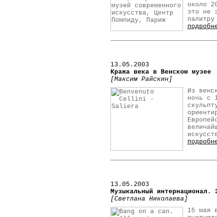
около 2
это не 
палитру
подробн
13
.05.2003
Кража века в Венском музее
[Максим Райскин]
Из венс
ночь с 
скульпт
ориенти
Европей
величай
искусст
подробн
13
.05.2003
Музыкальный интернационал. 
[Светлана Николаева]
15 мая 