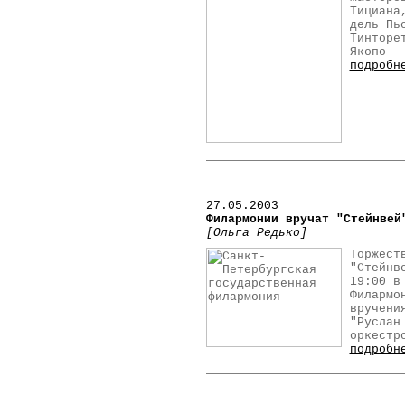
Тициана
дель Пь
Тинторе
Якопо
подробн
27.05.2003
Филармонии вручат "Стейнвей
[Ольга Редько]
Торжест
"Стейнв
19:00 в
Филармо
вручени
"Руслан
оркестр
подробн