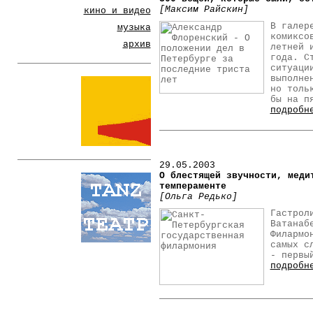
[Максим Райскин]
кино и видео
В галер
музыка
комиксо
архив
летней 
года. С
ситуаци
выполне
но толь
бы на п
подробн
29.05.2003
О блестящей звучности, меди
темпераменте
[Ольга Редько]
Гастрол
Ватанаб
Филармо
самых с
- первы
подробн