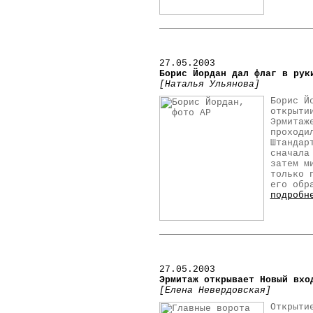
27.05.2003
Борис Йордан дал флаг в рук
[Наталья Ульянова]
Борис Й
открыти
Эрмитаж
проходи
Штандар
сначала
затем м
только 
его обр
подробн
27.05.2003
Эрмитаж открывает Новый вхо
[Елена Невердовская]
Открыти