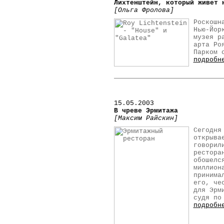
Лихтенштейн, который живет 
[Ольга Фролова]
Роскошн
Нью-Йор
музея р
арта Ро
Парком 
подробн
15.05.2003
В чреве Эрмитажа
[Максим Райскин]
Сегодня
открыва
говорил
рестора
обошелс
миллион
принима
его, че
для Эрм
судя по
подробн