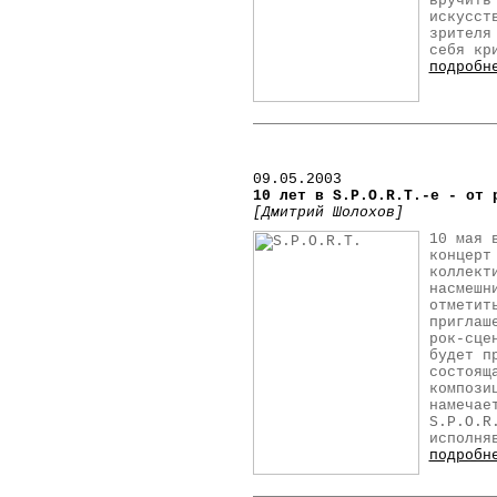
вручить
искусст
зрителя
себя кр
подробн
09.05.2003
10 лет в S.P.O.R.T.-е - от 
[Дмитрий Шолохов]
10 мая 
концерт
коллект
насмешн
отметит
приглаш
рок-сце
будет п
состоящ
компози
намечае
S.P.O.R
исполня
подробн