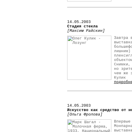
14.05.2003
Стадия стекла
[Максим Райскин]
Завтра 
выставк
большеф
лишним)
плексиг
объекто
Снимки,
но зрит
чем же 
Кулик
подробн
14.05.2003
Искусство как средство от н
[Ольга Фролова]
Впервые
Монпарн
выставк