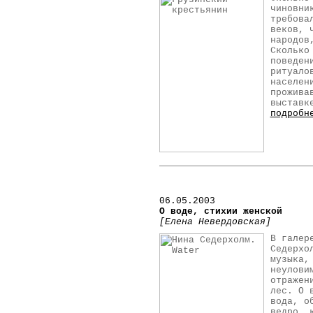
чиновни
требова
веков, 
народов
Сколько
поведен
ритуало
населен
прожива
выставк
подробн
06.05.2003
О воде, стихии женской
[Елена Невердовская]
В галер
Седерхо
музыка,
неулови
отражен
лес. О 
вода, о
ведро, 