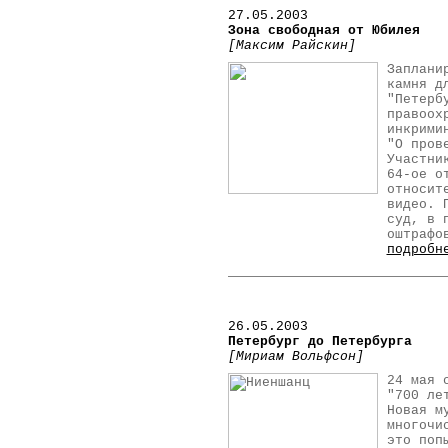
27.05.2003
Зона свободная от Юбилея
[Максим Райскин]
Заплани
камня д
"Петерб
правоох
инкрими
"О пров
Участни
64-ое о
относит
видео. 
суд, в 
оштрафо
подробн
26.05.2003
Петербург до Петербурга
[Мириам Вольфсон]
24 мая 
"700 ле
Новая м
многочи
это поп