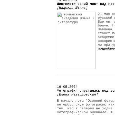
19.05.2004
Лингвистический мост над про
[Надежда Штиль]
21 мая с
русской 
Бартов, 
Браун, Г
Павлова,
станет п
академии
восприят
литерату
подробне
19.05.2004
Фотография спустилась под зе
[Елена Невердовская]
В начале лета "Осенний фотом
петербургскую фотографию как
тем, кто в галереи не ходит 
фотографической биеннале. 10