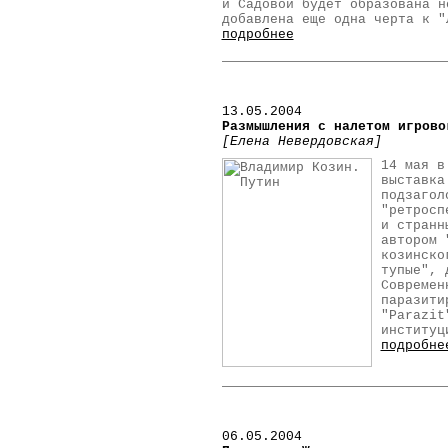
и Садовой будет образована н
добавлена еще одна черта к "
подробнее
13
.05.2004
Размышления с налетом игрово
[Елена Невердовская]
14 мая в
выставка
подзагол
"ретросп
и странн
автором 
козинско
тупые", 
Современ
паразити
"Parazit
институц
подробне
06.05.2004