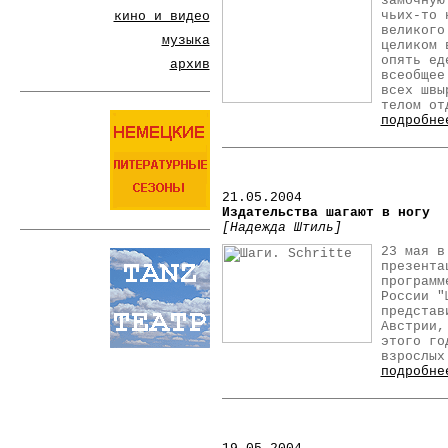
замочную
чьих-то 
кино и видео
великого
музыка
целиком 
опять ед
архив
всеобщее
всех швы
телом от
подробне
21
.05.2004
Издательства шагают в ногу
[Надежда Штиль]
23 мая в
презента
программ
России "
представ
Австрии,
этого го
взрослых
подробне