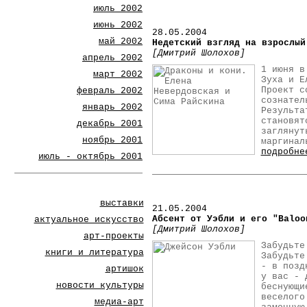
июль 2002
июнь 2002
28.05.2004
май 2002
Недетский взгляд на взрослый
[Дмитрий Шолохов]
апрель 2002
1 июня в
март 2002
Зуха и Е
Проект с
февраль 2002
сознател
январь 2002
Результа
становят
декабрь 2001
заглянут
ноябрь 2001
маргинал
подробне
июль - октябрь 2001
выставки
21
.05.2004
Абсент от Уэбли и его "Baloo
актуальное искусство
[Дмитрий Шолохов]
арт-проекты
Забудьте
книги и литература
Забудьте
- в позд
артишок
у вас - 
новости культуры
беснующи
веселого
медиа-арт