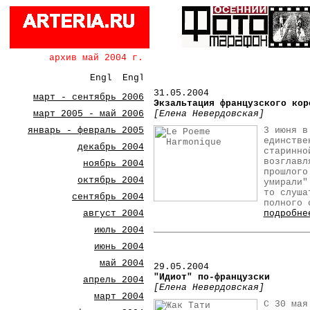
архив май 2004 г.
31
.05.2004
март - сентябрь 2006
Экзальтация французского кор
март 2005 - май 2006
[Елена Невердовская]
январь - февраль 2005
3 июня в
единстве
декабрь 2004
старинно
возглавл
ноябрь 2004
прошлого
октябрь 2004
умирали"
то слуша
сентябрь 2004
полного 
август 2004
подробне
июль 2004
июнь 2004
май 2004
29.05.2004
"Идиот" по-французски
апрель 2004
[Елена Невердовская]
март 2004
С 30 мая