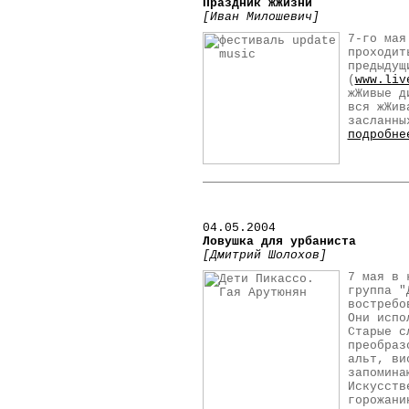
Праздник жЖизни
[Иван Милошевич]
7-го мая
проходит
предыдущ
(
www.liv
жЖивые д
вся жЖив
засланны
подробне
04.05.2004
Ловушка для урбаниста
[Дмитрий Шолохов]
7 мая в 
группа "
востребо
Они испо
Старые с
преобраз
альт, ви
запомина
Искусств
горожани